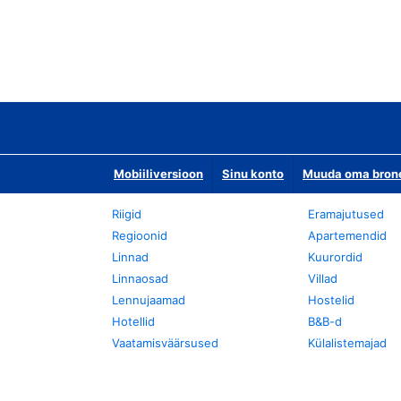
Mobiiliversioon
Sinu konto
Muuda oma bronee
Riigid
Eramajutused
Regioonid
Apartemendid
Linnad
Kuurordid
Linnaosad
Villad
Lennujaamad
Hostelid
Hotellid
B&B-d
Vaatamisväärsused
Külalistemajad