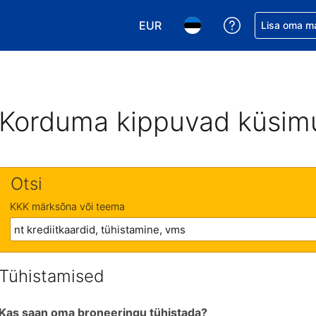
EUR
Saa broneerin
Lisa oma m
Vali valuuta. Praegune valitud v
Vali keel. Praegune valit
Korduma kippuvad küsim
Otsi
KKK märksõna või teema
Tühistamised
Kas saan oma broneeringu tühistada?