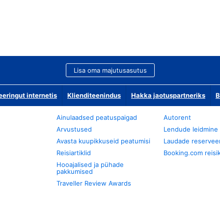
Lisa oma majutusasutus
ringut internetis
Klienditeenindus
Hakka jaotuspartneriks
B
Ainulaadsed peatuspaigad
Autorent
Arvustused
Lendude leidmine
Avasta kuupikkuseid peatumisi
Laudade reservee
Reisiartiklid
Booking.com reisik
Hooajalised ja pühade
pakkumised
Traveller Review Awards