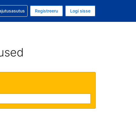
guga abi
ajutusasutus
Registreeru
Logi sisse
aluuta on EUR
ud keel on Eesti keeles
used