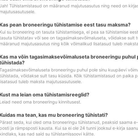
Jah! Tühistamistasud on määranud majutusasutus ning need on kirjas 
majutusasutusele.
Kas pean broneeringu tühistamise eest tasu maksma?
Kui su broneering on tasuta tühistamisega, ei pea sa tühistamise ee
tasuta tühistatav või see on tagasimaksevõimaluseta, võidakse sult t
määranud majutusasutus ning kõik võimalikud lisatasud tuleb maksta
Kas ma võin tagasimaksevõimaluseta broneeringu puhul 
tühistada?
Tagasimaksevõimaluseta broneeringu puhul pole sinu kuupäevi võima
tühistada, võidakse sult tasu küsida. Kõik tühistamistasud on paika 
lisatasud tuleb maksta majutusasutusele.
Kust ma leian oma tühistamisreeglid?
Leiad need oma broneeringu kinnitusest.
Kuidas ma tean, kas mu broneering tühistati?
Pärast seda, kui oled oma broneeringu tühistanud, peaksid saama e-ki
posti ja rämpsposti kausta. Kui sa ei ole 24 tunni jooksul e-kirja sa
kindlaks, kas nad said su tühistamissoovi kätte.