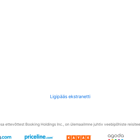
Ligipääs ekstranetti
a ettevõttest Booking Holdings Inc., on ülemaailmne juhtiv veebipõhiste reisite