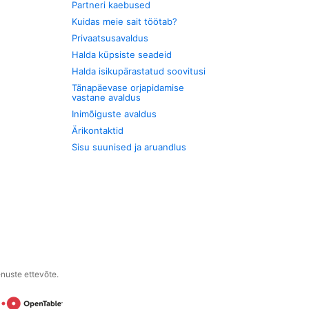
Partneri kaebused
Kuidas meie sait töötab?
Privaatsusavaldus
Halda küpsiste seadeid
Halda isikupärastatud soovitusi
Tänapäevase orjapidamise
vastane avaldus
Inimõiguste avaldus
Ärikontaktid
Sisu suunised ja aruandlus
enuste ettevõte.