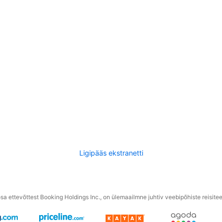
Ligipääs ekstranetti
a ettevõttest Booking Holdings Inc., on ülemaailmne juhtiv veebipõhiste reisite