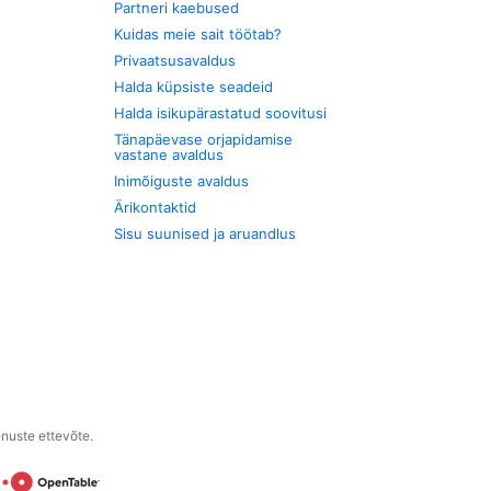
Partneri kaebused
Kuidas meie sait töötab?
Privaatsusavaldus
Halda küpsiste seadeid
Halda isikupärastatud soovitusi
Tänapäevase orjapidamise
vastane avaldus
Inimõiguste avaldus
Ärikontaktid
Sisu suunised ja aruandlus
enuste ettevõte.