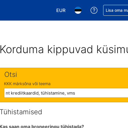
EUR
Saa broneerin
Lisa oma m
Vali valuuta. Praegune valitud v
Vali keel. Praegune valit
Korduma kippuvad küsim
Otsi
KKK märksõna või teema
Tühistamised
Kas saan oma broneeringu tühistada?