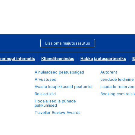
Lisa oma majutusasutus
ringut internetis
Klienditeenindus
Hakka jaotuspartneriks
B
Ainulaadsed peatuspaigad
Autorent
Arvustused
Lendude leidmine
Avasta kuupikkuseid peatumisi
Laudade reservee
Reisiartiklid
Booking.com reisik
Hooajalised ja pühade
pakkumised
Traveller Review Awards