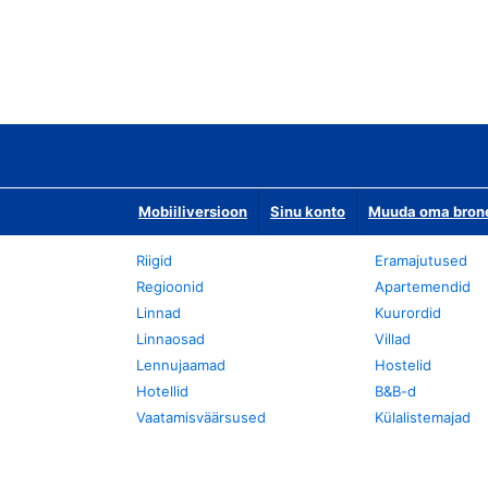
Mobiiliversioon
Sinu konto
Muuda oma bronee
Riigid
Eramajutused
Regioonid
Apartemendid
Linnad
Kuurordid
Linnaosad
Villad
Lennujaamad
Hostelid
Hotellid
B&B-d
Vaatamisväärsused
Külalistemajad