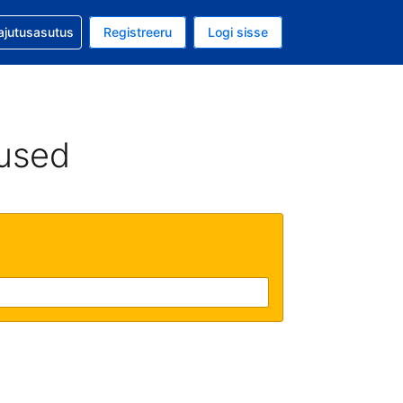
guga abi
ajutusasutus
Registreeru
Logi sisse
aluuta on EUR
ud keel on Eesti keeles
used