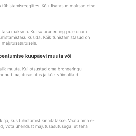
tühistamisreeglites. Kõik lisatasud maksad otse
st tasu maksma. Kui su broneering pole enam
ühistamistasu küsida. Kõik tühistamistasud on
 majutusasutusele.
peatumise kuupäevi muuta või
lik muuta. Kui otsustad oma broneeringu
pannud majutusasutus ja kõik võimalikud
rja, kus tühistamist kinnitatakse. Vaata oma e-
anud, võta ühendust majutusasutusega, et teha