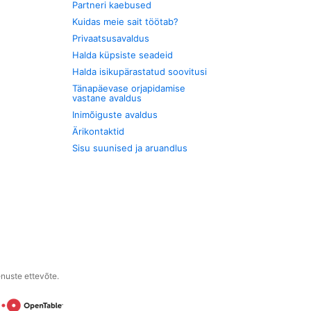
Partneri kaebused
Kuidas meie sait töötab?
Privaatsusavaldus
Halda küpsiste seadeid
Halda isikupärastatud soovitusi
Tänapäevase orjapidamise
vastane avaldus
Inimõiguste avaldus
Ärikontaktid
Sisu suunised ja aruandlus
enuste ettevõte.