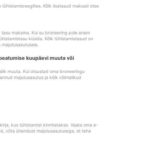
tühistamisreeglites. Kõik lisatasud maksad otse
st tasu maksma. Kui su broneering pole enam
ühistamistasu küsida. Kõik tühistamistasud on
 majutusasutusele.
peatumise kuupäevi muuta või
lik muuta. Kui otsustad oma broneeringu
pannud majutusasutus ja kõik võimalikud
rja, kus tühistamist kinnitatakse. Vaata oma e-
anud, võta ühendust majutusasutusega, et teha