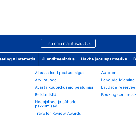
Lisa oma majutusasutus
ringut internetis
Klienditeenindus
Hakka jaotuspartneriks
B
Ainulaadsed peatuspaigad
Autorent
Arvustused
Lendude leidmine
Avasta kuupikkuseid peatumisi
Laudade reservee
Reisiartiklid
Booking.com reisik
Hooajalised ja pühade
pakkumised
Traveller Review Awards