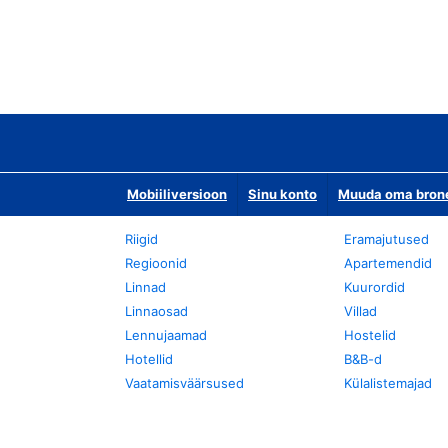
Mobiiliversioon
Sinu konto
Muuda oma bronee
Riigid
Eramajutused
Regioonid
Apartemendid
Linnad
Kuurordid
Linnaosad
Villad
Lennujaamad
Hostelid
Hotellid
B&B-d
Vaatamisväärsused
Külalistemajad