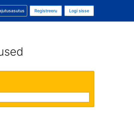
guga abi
ajutusasutus
Registreeru
Logi sisse
luuta on USA dollar
ud keel on Eesti keeles
used