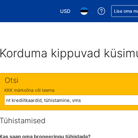
USD
Saa broneerin
Lisa oma m
Vali valuuta. Praegune valitud va
Vali keel. Praegune valit
Korduma kippuvad küsim
Otsi
KKK märksõna või teema
Tühistamised
Kas saan oma broneeringu tühistada?