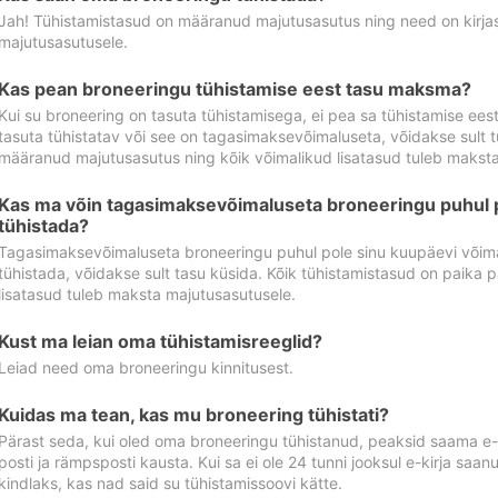
Jah! Tühistamistasud on määranud majutusasutus ning need on kirjas 
majutusasutusele.
Kas pean broneeringu tühistamise eest tasu maksma?
Kui su broneering on tasuta tühistamisega, ei pea sa tühistamise ee
tasuta tühistatav või see on tagasimaksevõimaluseta, võidakse sult t
määranud majutusasutus ning kõik võimalikud lisatasud tuleb maksta
Kas ma võin tagasimaksevõimaluseta broneeringu puhul 
tühistada?
Tagasimaksevõimaluseta broneeringu puhul pole sinu kuupäevi võima
tühistada, võidakse sult tasu küsida. Kõik tühistamistasud on paika 
lisatasud tuleb maksta majutusasutusele.
Kust ma leian oma tühistamisreeglid?
Leiad need oma broneeringu kinnitusest.
Kuidas ma tean, kas mu broneering tühistati?
Pärast seda, kui oled oma broneeringu tühistanud, peaksid saama e-ki
posti ja rämpsposti kausta. Kui sa ei ole 24 tunni jooksul e-kirja sa
kindlaks, kas nad said su tühistamissoovi kätte.