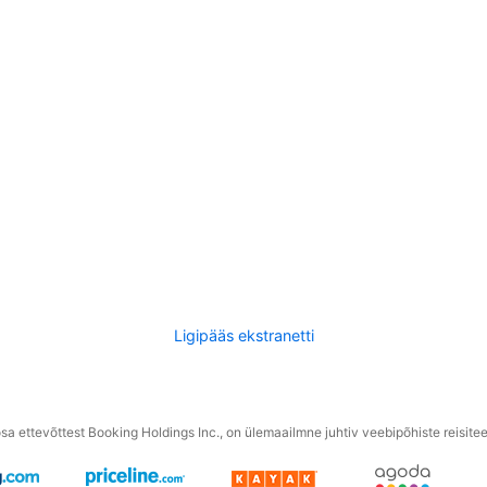
Ligipääs ekstranetti
a ettevõttest Booking Holdings Inc., on ülemaailmne juhtiv veebipõhiste reisite