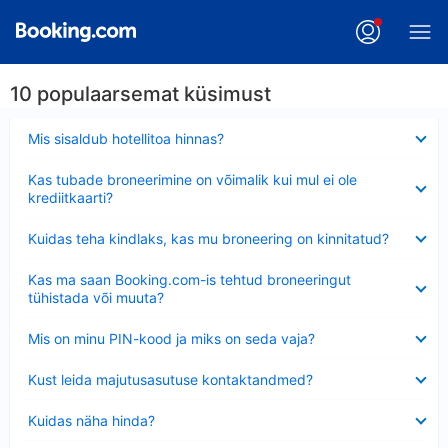
10 populaarsemat küsimust
Ahendatud
Mis sisaldub hotellitoa hinnas?
Ahendatud
Kas tubade broneerimine on võimalik kui mul ei ole
krediitkaarti?
Ahendatud
Kuidas teha kindlaks, kas mu broneering on kinnitatud?
Ahendatud
Kas ma saan Booking.com-is tehtud broneeringut
tühistada või muuta?
Ahendatud
Mis on minu PIN-kood ja miks on seda vaja?
Ahendatud
Kust leida majutusasutuse kontaktandmed?
Ahendatud
Kuidas näha hinda?