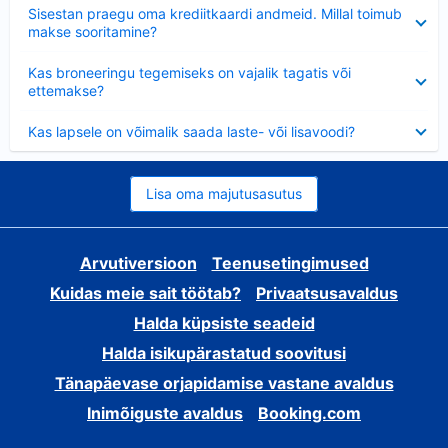
Ahendatud
Sisestan praegu oma krediitkaardi andmeid. Millal toimub
makse sooritamine?
Ahendatud
Kas broneeringu tegemiseks on vajalik tagatis või
ettemakse?
Ahendatud
Kas lapsele on võimalik saada laste- või lisavoodi?
Lisa oma majutusasutus
Arvutiversioon
Teenusetingimused
Kuidas meie sait töötab?
Privaatsusavaldus
Halda küpsiste seadeid
Halda isikupärastatud soovitusi
Tänapäevase orjapidamise vastane avaldus
Inimõiguste avaldus
Booking.com