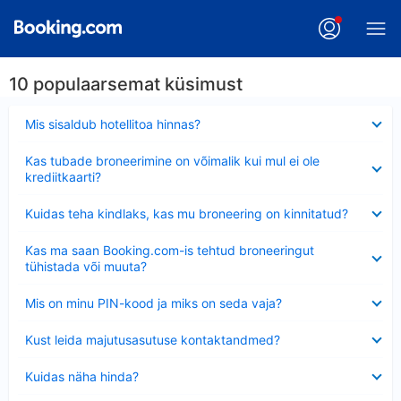
10 populaarsemat küsimust
Ahendatud
Mis sisaldub hotellitoa hinnas?
Ahendatud
Kas tubade broneerimine on võimalik kui mul ei ole
krediitkaarti?
Ahendatud
Kuidas teha kindlaks, kas mu broneering on kinnitatud?
Ahendatud
Kas ma saan Booking.com-is tehtud broneeringut
tühistada või muuta?
Ahendatud
Mis on minu PIN-kood ja miks on seda vaja?
Ahendatud
Kust leida majutusasutuse kontaktandmed?
Ahendatud
Kuidas näha hinda?