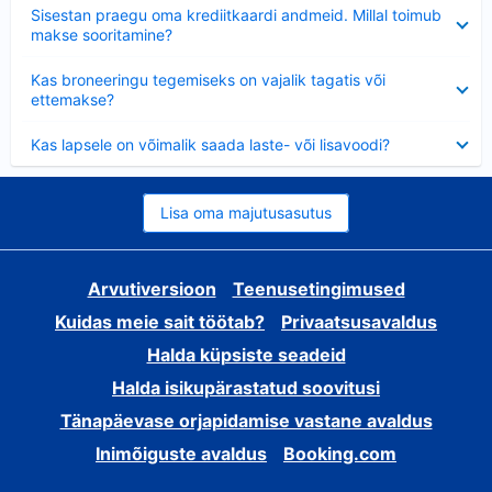
Ahendatud
Sisestan praegu oma krediitkaardi andmeid. Millal toimub
makse sooritamine?
Ahendatud
Kas broneeringu tegemiseks on vajalik tagatis või
ettemakse?
Ahendatud
Kas lapsele on võimalik saada laste- või lisavoodi?
Lisa oma majutusasutus
Arvutiversioon
Teenusetingimused
Kuidas meie sait töötab?
Privaatsusavaldus
Halda küpsiste seadeid
Halda isikupärastatud soovitusi
Tänapäevase orjapidamise vastane avaldus
Inimõiguste avaldus
Booking.com