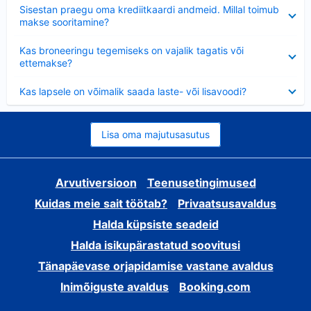
Ahendatud
Sisestan praegu oma krediitkaardi andmeid. Millal toimub
makse sooritamine?
Ahendatud
Kas broneeringu tegemiseks on vajalik tagatis või
ettemakse?
Ahendatud
Kas lapsele on võimalik saada laste- või lisavoodi?
Lisa oma majutusasutus
Arvutiversioon
Teenusetingimused
Kuidas meie sait töötab?
Privaatsusavaldus
Halda küpsiste seadeid
Halda isikupärastatud soovitusi
Tänapäevase orjapidamise vastane avaldus
Inimõiguste avaldus
Booking.com