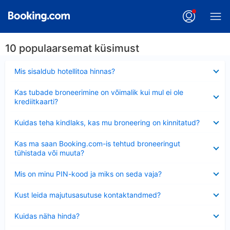
10 populaarsemat küsimust
Ahendatud
Mis sisaldub hotellitoa hinnas?
Ahendatud
Kas tubade broneerimine on võimalik kui mul ei ole
krediitkaarti?
Ahendatud
Kuidas teha kindlaks, kas mu broneering on kinnitatud?
Ahendatud
Kas ma saan Booking.com-is tehtud broneeringut
tühistada või muuta?
Ahendatud
Mis on minu PIN-kood ja miks on seda vaja?
Ahendatud
Kust leida majutusasutuse kontaktandmed?
Ahendatud
Kuidas näha hinda?