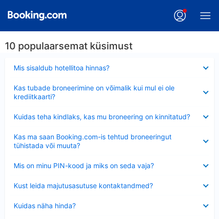
10 populaarsemat küsimust
Ahendatud
Mis sisaldub hotellitoa hinnas?
Ahendatud
Kas tubade broneerimine on võimalik kui mul ei ole
krediitkaarti?
Ahendatud
Kuidas teha kindlaks, kas mu broneering on kinnitatud?
Ahendatud
Kas ma saan Booking.com-is tehtud broneeringut
tühistada või muuta?
Ahendatud
Mis on minu PIN-kood ja miks on seda vaja?
Ahendatud
Kust leida majutusasutuse kontaktandmed?
Ahendatud
Kuidas näha hinda?