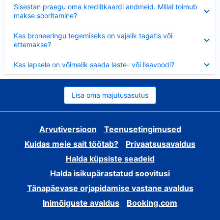
Ahendatud
Sisestan praegu oma krediitkaardi andmeid. Millal toimub
makse sooritamine?
Ahendatud
Kas broneeringu tegemiseks on vajalik tagatis või
ettemakse?
Ahendatud
Kas lapsele on võimalik saada laste- või lisavoodi?
Lisa oma majutusasutus
Arvutiversioon
Teenusetingimused
Kuidas meie sait töötab?
Privaatsusavaldus
Halda küpsiste seadeid
Halda isikupärastatud soovitusi
Tänapäevase orjapidamise vastane avaldus
Inimõiguste avaldus
Booking.com