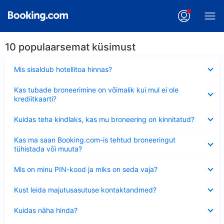
10 populaarsemat küsimust
Ahendatud
Mis sisaldub hotellitoa hinnas?
Ahendatud
Kas tubade broneerimine on võimalik kui mul ei ole
krediitkaarti?
Ahendatud
Kuidas teha kindlaks, kas mu broneering on kinnitatud?
Ahendatud
Kas ma saan Booking.com-is tehtud broneeringut
tühistada või muuta?
Ahendatud
Mis on minu PIN-kood ja miks on seda vaja?
Ahendatud
Kust leida majutusasutuse kontaktandmed?
Ahendatud
Kuidas näha hinda?