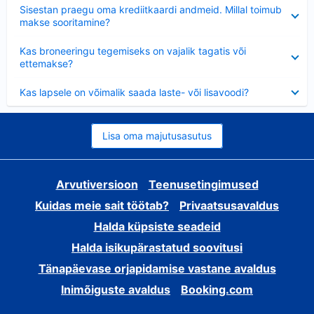
Ahendatud
Sisestan praegu oma krediitkaardi andmeid. Millal toimub
makse sooritamine?
Ahendatud
Kas broneeringu tegemiseks on vajalik tagatis või
ettemakse?
Ahendatud
Kas lapsele on võimalik saada laste- või lisavoodi?
Lisa oma majutusasutus
Arvutiversioon
Teenusetingimused
Kuidas meie sait töötab?
Privaatsusavaldus
Halda küpsiste seadeid
Halda isikupärastatud soovitusi
Tänapäevase orjapidamise vastane avaldus
Inimõiguste avaldus
Booking.com