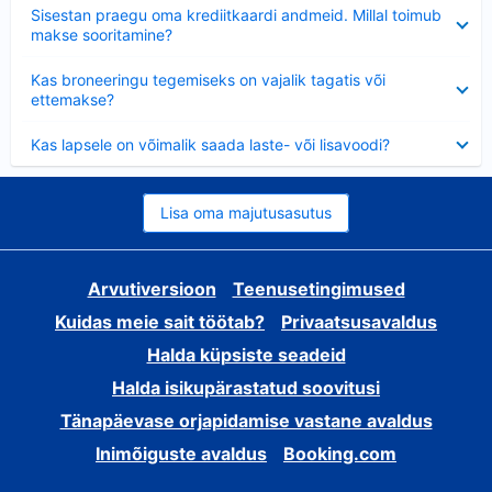
Ahendatud
Sisestan praegu oma krediitkaardi andmeid. Millal toimub
makse sooritamine?
Ahendatud
Kas broneeringu tegemiseks on vajalik tagatis või
ettemakse?
Ahendatud
Kas lapsele on võimalik saada laste- või lisavoodi?
Lisa oma majutusasutus
Arvutiversioon
Teenusetingimused
Kuidas meie sait töötab?
Privaatsusavaldus
Halda küpsiste seadeid
Halda isikupärastatud soovitusi
Tänapäevase orjapidamise vastane avaldus
Inimõiguste avaldus
Booking.com