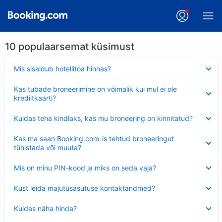
10 populaarsemat küsimust
Ahendatud
Mis sisaldub hotellitoa hinnas?
Ahendatud
Kas tubade broneerimine on võimalik kui mul ei ole
krediitkaarti?
Ahendatud
Kuidas teha kindlaks, kas mu broneering on kinnitatud?
Ahendatud
Kas ma saan Booking.com-is tehtud broneeringut
tühistada või muuta?
Ahendatud
Mis on minu PIN-kood ja miks on seda vaja?
Ahendatud
Kust leida majutusasutuse kontaktandmed?
Ahendatud
Kuidas näha hinda?