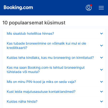
10 populaarsemat küsimust
Ahendatud
Mis sisaldub hotellitoa hinnas?
Ahendatud
Kas tubade broneerimine on võimalik kui mul ei ole
krediitkaarti?
Ahendatud
Kuidas teha kindlaks, kas mu broneering on kinnitatud?
Ahendatud
Kas ma saan Booking.com-is tehtud broneeringut
tühistada või muuta?
Ahendatud
Mis on minu PIN-kood ja miks on seda vaja?
Ahendatud
Kust leida majutusasutuse kontaktandmed?
Ahendatud
Kuidas näha hinda?