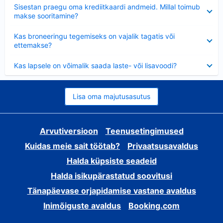
Ahendatud
Sisestan praegu oma krediitkaardi andmeid. Millal toimub
makse sooritamine?
Ahendatud
Kas broneeringu tegemiseks on vajalik tagatis või
ettemakse?
Ahendatud
Kas lapsele on võimalik saada laste- või lisavoodi?
Lisa oma majutusasutus
Arvutiversioon
Teenusetingimused
Kuidas meie sait töötab?
Privaatsusavaldus
Halda küpsiste seadeid
Halda isikupärastatud soovitusi
Tänapäevase orjapidamise vastane avaldus
Inimõiguste avaldus
Booking.com