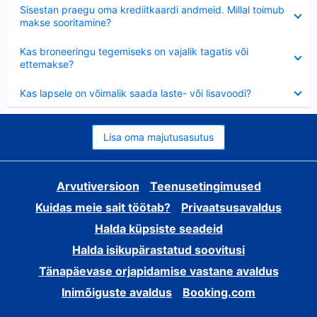
Ahendatud
Sisestan praegu oma krediitkaardi andmeid. Millal toimub
makse sooritamine?
Ahendatud
Kas broneeringu tegemiseks on vajalik tagatis või
ettemakse?
Ahendatud
Kas lapsele on võimalik saada laste- või lisavoodi?
Lisa oma majutusasutus
Arvutiversioon
Teenusetingimused
Kuidas meie sait töötab?
Privaatsusavaldus
Halda küpsiste seadeid
Halda isikupärastatud soovitusi
Tänapäevase orjapidamise vastane avaldus
Inimõiguste avaldus
Booking.com