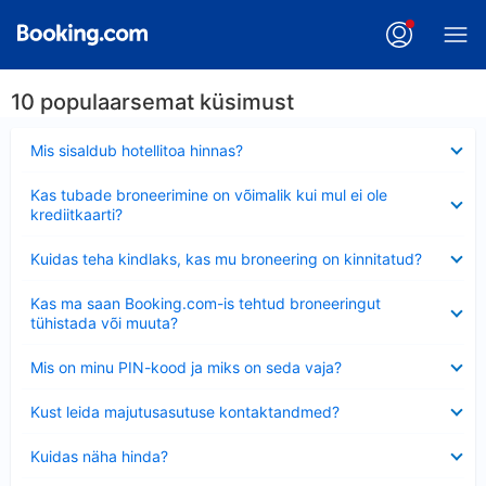
10 populaarsemat küsimust
Ahendatud
Mis sisaldub hotellitoa hinnas?
Ahendatud
Kas tubade broneerimine on võimalik kui mul ei ole
krediitkaarti?
Ahendatud
Kuidas teha kindlaks, kas mu broneering on kinnitatud?
Ahendatud
Kas ma saan Booking.com-is tehtud broneeringut
tühistada või muuta?
Ahendatud
Mis on minu PIN-kood ja miks on seda vaja?
Ahendatud
Kust leida majutusasutuse kontaktandmed?
Ahendatud
Kuidas näha hinda?