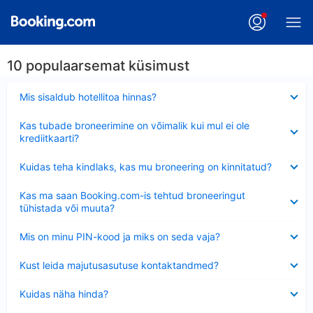
10 populaarsemat küsimust
Ahendatud
Mis sisaldub hotellitoa hinnas?
Ahendatud
Kas tubade broneerimine on võimalik kui mul ei ole
krediitkaarti?
Ahendatud
Kuidas teha kindlaks, kas mu broneering on kinnitatud?
Ahendatud
Kas ma saan Booking.com-is tehtud broneeringut
tühistada või muuta?
Ahendatud
Mis on minu PIN-kood ja miks on seda vaja?
Ahendatud
Kust leida majutusasutuse kontaktandmed?
Ahendatud
Kuidas näha hinda?