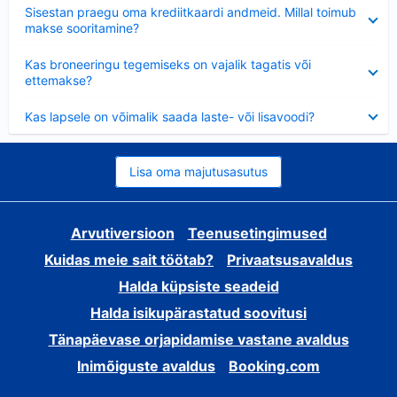
Ahendatud
Sisestan praegu oma krediitkaardi andmeid. Millal toimub
makse sooritamine?
Ahendatud
Kas broneeringu tegemiseks on vajalik tagatis või
ettemakse?
Ahendatud
Kas lapsele on võimalik saada laste- või lisavoodi?
Lisa oma majutusasutus
Arvutiversioon
Teenusetingimused
Kuidas meie sait töötab?
Privaatsusavaldus
Halda küpsiste seadeid
Halda isikupärastatud soovitusi
Tänapäevase orjapidamise vastane avaldus
Inimõiguste avaldus
Booking.com