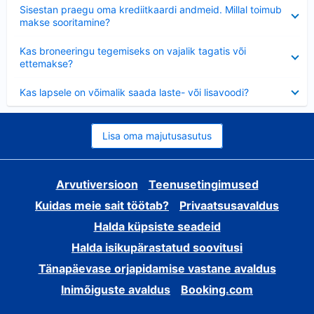
Ahendatud
Sisestan praegu oma krediitkaardi andmeid. Millal toimub
makse sooritamine?
Ahendatud
Kas broneeringu tegemiseks on vajalik tagatis või
ettemakse?
Ahendatud
Kas lapsele on võimalik saada laste- või lisavoodi?
Lisa oma majutusasutus
Arvutiversioon
Teenusetingimused
Kuidas meie sait töötab?
Privaatsusavaldus
Halda küpsiste seadeid
Halda isikupärastatud soovitusi
Tänapäevase orjapidamise vastane avaldus
Inimõiguste avaldus
Booking.com