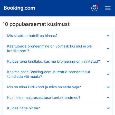
10 populaarsemat küsimust
Ahendatud
Mis sisaldub hotellitoa hinnas?
Ahendatud
Kas tubade broneerimine on võimalik kui mul ei ole
krediitkaarti?
Ahendatud
Kuidas teha kindlaks, kas mu broneering on kinnitatud?
Ahendatud
Kas ma saan Booking.com-is tehtud broneeringut
tühistada või muuta?
Ahendatud
Mis on minu PIN-kood ja miks on seda vaja?
Ahendatud
Kust leida majutusasutuse kontaktandmed?
Ahendatud
Kuidas näha hinda?