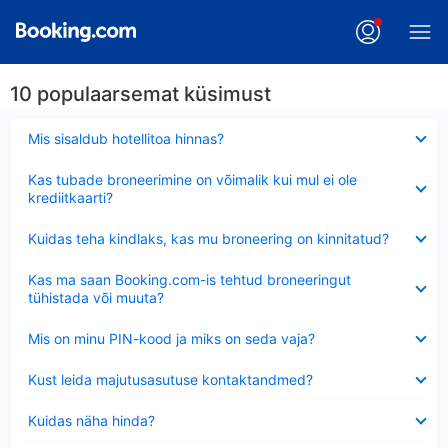
10 populaarsemat küsimust
Ahendatud
Mis sisaldub hotellitoa hinnas?
Ahendatud
Kas tubade broneerimine on võimalik kui mul ei ole
krediitkaarti?
Ahendatud
Kuidas teha kindlaks, kas mu broneering on kinnitatud?
Ahendatud
Kas ma saan Booking.com-is tehtud broneeringut
tühistada või muuta?
Ahendatud
Mis on minu PIN-kood ja miks on seda vaja?
Ahendatud
Kust leida majutusasutuse kontaktandmed?
Ahendatud
Kuidas näha hinda?