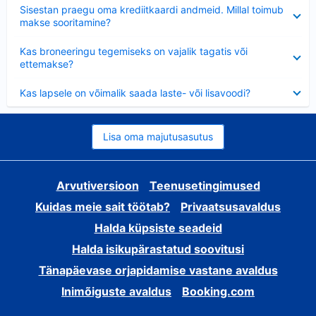
Ahendatud
Sisestan praegu oma krediitkaardi andmeid. Millal toimub
makse sooritamine?
Ahendatud
Kas broneeringu tegemiseks on vajalik tagatis või
ettemakse?
Ahendatud
Kas lapsele on võimalik saada laste- või lisavoodi?
Lisa oma majutusasutus
Arvutiversioon
Teenusetingimused
Kuidas meie sait töötab?
Privaatsusavaldus
Halda küpsiste seadeid
Halda isikupärastatud soovitusi
Tänapäevase orjapidamise vastane avaldus
Inimõiguste avaldus
Booking.com