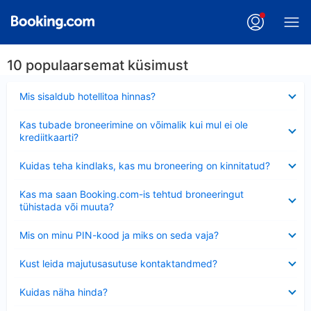
10 populaarsemat küsimust
Ahendatud
Mis sisaldub hotellitoa hinnas?
Ahendatud
Kas tubade broneerimine on võimalik kui mul ei ole
krediitkaarti?
Ahendatud
Kuidas teha kindlaks, kas mu broneering on kinnitatud?
Ahendatud
Kas ma saan Booking.com-is tehtud broneeringut
tühistada või muuta?
Ahendatud
Mis on minu PIN-kood ja miks on seda vaja?
Ahendatud
Kust leida majutusasutuse kontaktandmed?
Ahendatud
Kuidas näha hinda?