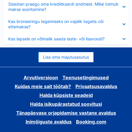
Ahendatud
Sisestan praegu oma krediitkaardi andmeid. Millal toimub
makse sooritamine?
Ahendatud
Kas broneeringu tegemiseks on vajalik tagatis või
ettemakse?
Ahendatud
Kas lapsele on võimalik saada laste- või lisavoodi?
Lisa oma majutusasutus
Arvutiversioon
Teenusetingimused
Kuidas meie sait töötab?
Privaatsusavaldus
Halda küpsiste seadeid
Halda isikupärastatud soovitusi
Tänapäevase orjapidamise vastane avaldus
Inimõiguste avaldus
Booking.com