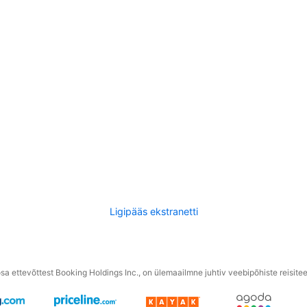
Ligipääs ekstranetti
a ettevõttest Booking Holdings Inc., on ülemaailmne juhtiv veebipõhiste reisite