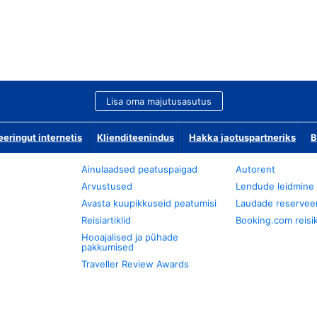
Lisa oma majutusasutus
ringut internetis
Klienditeenindus
Hakka jaotuspartneriks
B
Ainulaadsed peatuspaigad
Autorent
Arvustused
Lendude leidmine
Avasta kuupikkuseid peatumisi
Laudade reservee
Reisiartiklid
Booking.com reisik
Hooajalised ja pühade
pakkumised
Traveller Review Awards