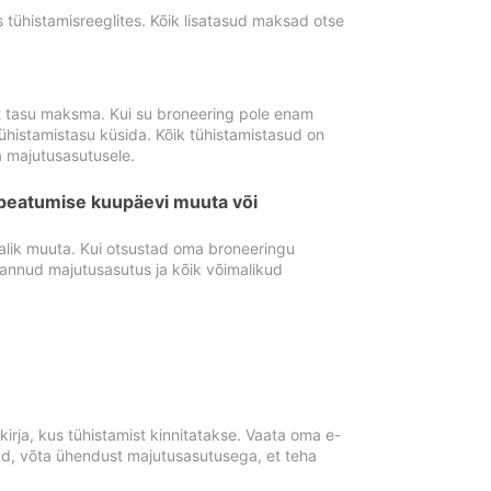
tühistamisreeglites. Kõik lisatasud maksad otse
st tasu maksma. Kui su broneering pole enam
ühistamistasu küsida. Kõik tühistamistasud on
 majutusasutusele.
peatumise kuupäevi muuta või
lik muuta. Kui otsustad oma broneeringu
pannud majutusasutus ja kõik võimalikud
rja, kus tühistamist kinnitatakse. Vaata oma e-
anud, võta ühendust majutusasutusega, et teha