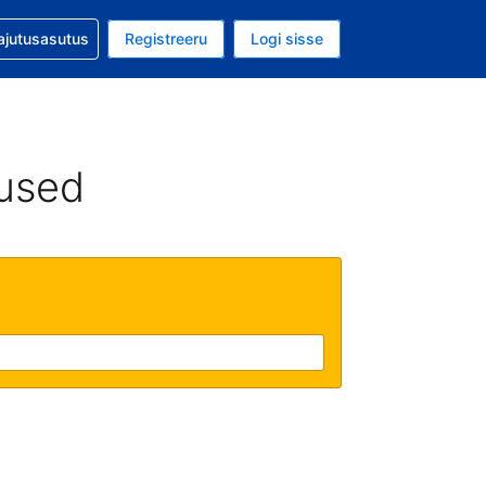
guga abi
ajutusasutus
Registreeru
Logi sisse
aluuta on EUR
ud keel on Eesti keeles
used