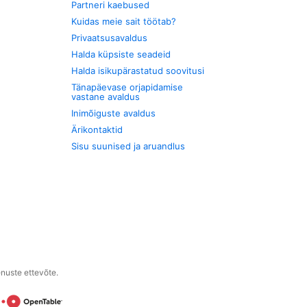
Partneri kaebused
Kuidas meie sait töötab?
Privaatsusavaldus
Halda küpsiste seadeid
Halda isikupärastatud soovitusi
Tänapäevase orjapidamise
vastane avaldus
Inimõiguste avaldus
Ärikontaktid
Sisu suunised ja aruandlus
enuste ettevõte.