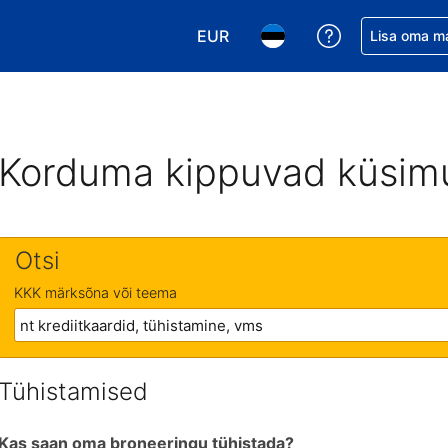
EUR
Saa broneerin
Lisa oma m
Vali valuuta. Praegune valitud v
Vali keel. Praegune valit
Korduma kippuvad küsim
Otsi
KKK märksõna või teema
Tühistamised
Kas saan oma broneeringu tühistada?