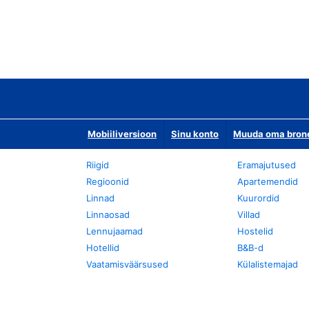
Mobiiliversioon
Sinu konto
Muuda oma bronee
Riigid
Eramajutused
Regioonid
Apartemendid
Linnad
Kuurordid
Linnaosad
Villad
Lennujaamad
Hostelid
Hotellid
B&B-d
Vaatamisväärsused
Külalistemajad