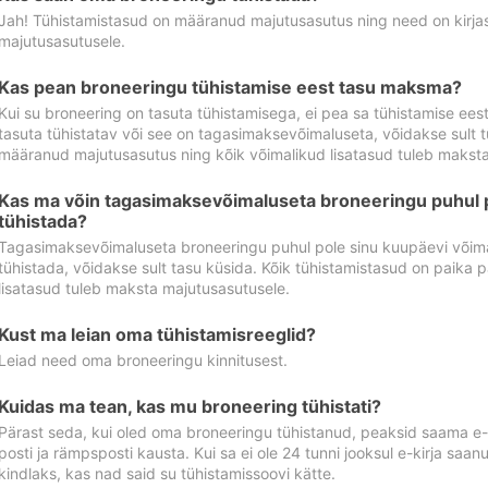
Jah! Tühistamistasud on määranud majutusasutus ning need on kirjas 
majutusasutusele.
Kas pean broneeringu tühistamise eest tasu maksma?
Kui su broneering on tasuta tühistamisega, ei pea sa tühistamise ee
tasuta tühistatav või see on tagasimaksevõimaluseta, võidakse sult t
määranud majutusasutus ning kõik võimalikud lisatasud tuleb maksta
Kas ma võin tagasimaksevõimaluseta broneeringu puhul 
tühistada?
Tagasimaksevõimaluseta broneeringu puhul pole sinu kuupäevi võima
tühistada, võidakse sult tasu küsida. Kõik tühistamistasud on paika 
lisatasud tuleb maksta majutusasutusele.
Kust ma leian oma tühistamisreeglid?
Leiad need oma broneeringu kinnitusest.
Kuidas ma tean, kas mu broneering tühistati?
Pärast seda, kui oled oma broneeringu tühistanud, peaksid saama e-ki
posti ja rämpsposti kausta. Kui sa ei ole 24 tunni jooksul e-kirja sa
kindlaks, kas nad said su tühistamissoovi kätte.