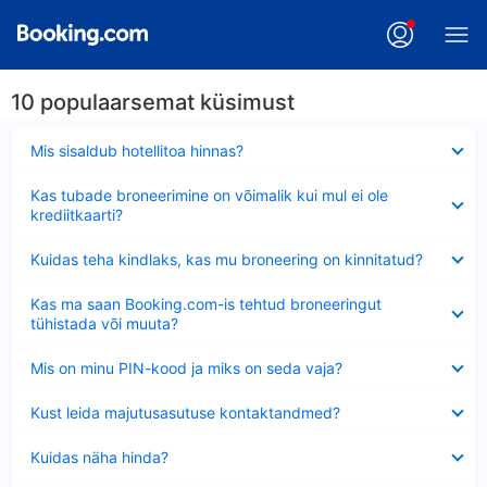
10 populaarsemat küsimust
Ahendatud
Mis sisaldub hotellitoa hinnas?
Ahendatud
Kas tubade broneerimine on võimalik kui mul ei ole
krediitkaarti?
Ahendatud
Kuidas teha kindlaks, kas mu broneering on kinnitatud?
Ahendatud
Kas ma saan Booking.com-is tehtud broneeringut
tühistada või muuta?
Ahendatud
Mis on minu PIN-kood ja miks on seda vaja?
Ahendatud
Kust leida majutusasutuse kontaktandmed?
Ahendatud
Kuidas näha hinda?