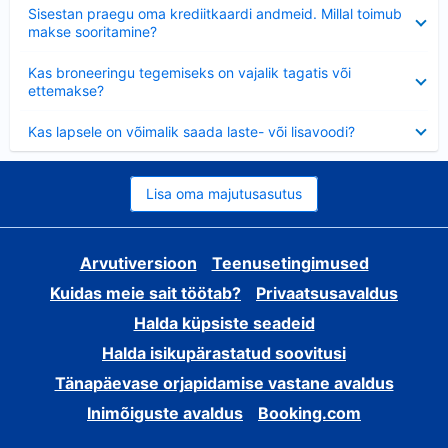
Ahendatud
Sisestan praegu oma krediitkaardi andmeid. Millal toimub
makse sooritamine?
Ahendatud
Kas broneeringu tegemiseks on vajalik tagatis või
ettemakse?
Ahendatud
Kas lapsele on võimalik saada laste- või lisavoodi?
Lisa oma majutusasutus
Arvutiversioon
Teenusetingimused
Kuidas meie sait töötab?
Privaatsusavaldus
Halda küpsiste seadeid
Halda isikupärastatud soovitusi
Tänapäevase orjapidamise vastane avaldus
Inimõiguste avaldus
Booking.com