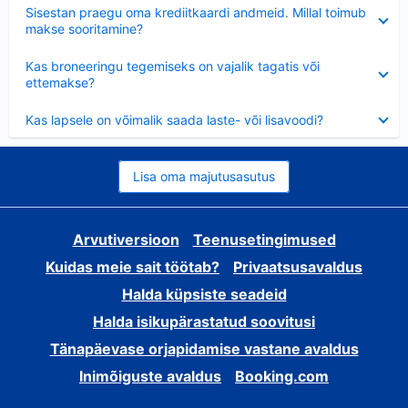
Ahendatud
Sisestan praegu oma krediitkaardi andmeid. Millal toimub
makse sooritamine?
Ahendatud
Kas broneeringu tegemiseks on vajalik tagatis või
ettemakse?
Ahendatud
Kas lapsele on võimalik saada laste- või lisavoodi?
Lisa oma majutusasutus
Arvutiversioon
Teenusetingimused
Kuidas meie sait töötab?
Privaatsusavaldus
Halda küpsiste seadeid
Halda isikupärastatud soovitusi
Tänapäevase orjapidamise vastane avaldus
Inimõiguste avaldus
Booking.com