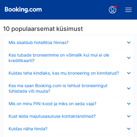
10 populaarsemat küsimust
Ahendatud
Mis sisaldub hotellitoa hinnas?
Ahendatud
Kas tubade broneerimine on võimalik kui mul ei ole
krediitkaarti?
Ahendatud
Kuidas teha kindlaks, kas mu broneering on kinnitatud?
Ahendatud
Kas ma saan Booking.com-is tehtud broneeringut
tühistada või muuta?
Ahendatud
Mis on minu PIN-kood ja miks on seda vaja?
Ahendatud
Kust leida majutusasutuse kontaktandmed?
Ahendatud
Kuidas näha hinda?