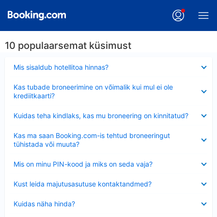
10 populaarsemat küsimust
Ahendatud
Mis sisaldub hotellitoa hinnas?
Ahendatud
Kas tubade broneerimine on võimalik kui mul ei ole
krediitkaarti?
Ahendatud
Kuidas teha kindlaks, kas mu broneering on kinnitatud?
Ahendatud
Kas ma saan Booking.com-is tehtud broneeringut
tühistada või muuta?
Ahendatud
Mis on minu PIN-kood ja miks on seda vaja?
Ahendatud
Kust leida majutusasutuse kontaktandmed?
Ahendatud
Kuidas näha hinda?