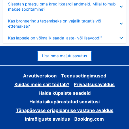
Ahendatud
Sisestan praegu oma krediitkaardi andmeid. Millal toimub
makse sooritamine?
Ahendatud
Kas broneeringu tegemiseks on vajalik tagatis või
ettemakse?
Ahendatud
Kas lapsele on võimalik saada laste- või lisavoodi?
Lisa oma majutusasutus
Arvutiversioon
Teenusetingimused
Kuidas meie sait töötab?
Privaatsusavaldus
Halda küpsiste seadeid
Halda isikupärastatud soovitusi
Tänapäevase orjapidamise vastane avaldus
Inimõiguste avaldus
Booking.com