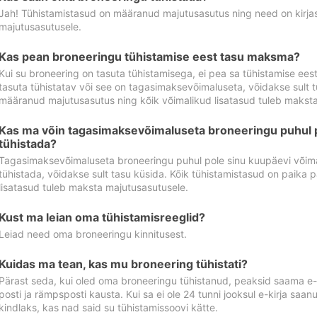
Jah! Tühistamistasud on määranud majutusasutus ning need on kirjas 
majutusasutusele.
Kas pean broneeringu tühistamise eest tasu maksma?
Kui su broneering on tasuta tühistamisega, ei pea sa tühistamise ee
tasuta tühistatav või see on tagasimaksevõimaluseta, võidakse sult t
määranud majutusasutus ning kõik võimalikud lisatasud tuleb maksta
Kas ma võin tagasimaksevõimaluseta broneeringu puhul 
tühistada?
Tagasimaksevõimaluseta broneeringu puhul pole sinu kuupäevi võima
tühistada, võidakse sult tasu küsida. Kõik tühistamistasud on paika 
lisatasud tuleb maksta majutusasutusele.
Kust ma leian oma tühistamisreeglid?
Leiad need oma broneeringu kinnitusest.
Kuidas ma tean, kas mu broneering tühistati?
Pärast seda, kui oled oma broneeringu tühistanud, peaksid saama e-ki
posti ja rämpsposti kausta. Kui sa ei ole 24 tunni jooksul e-kirja sa
kindlaks, kas nad said su tühistamissoovi kätte.