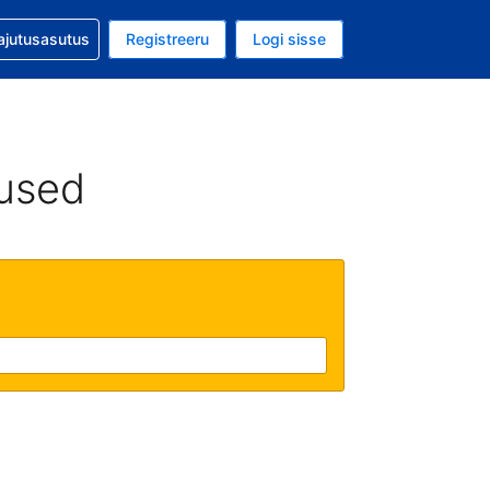
guga abi
ajutusasutus
Registreeru
Logi sisse
luuta on USA dollar
ud keel on Eesti keeles
used