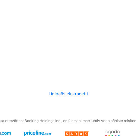
Ligipääs ekstranetti
a ettevõttest Booking Holdings Inc., on ülemaailmne juhtiv veebipõhiste reisite