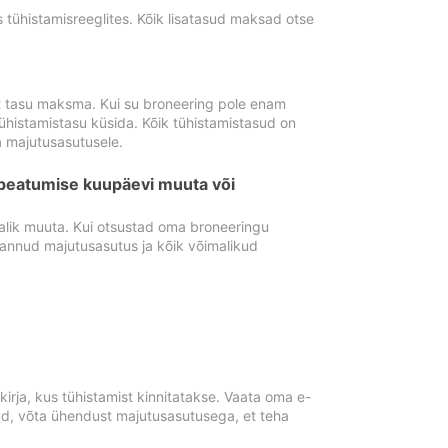
tühistamisreeglites. Kõik lisatasud maksad otse
st tasu maksma. Kui su broneering pole enam
ühistamistasu küsida. Kõik tühistamistasud on
 majutusasutusele.
peatumise kuupäevi muuta või
lik muuta. Kui otsustad oma broneeringu
pannud majutusasutus ja kõik võimalikud
rja, kus tühistamist kinnitatakse. Vaata oma e-
anud, võta ühendust majutusasutusega, et teha