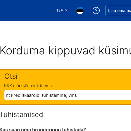
USD
Saa broneerin
Lisa oma m
Vali valuuta. Praegune valitud va
Vali keel. Praegune valit
Korduma kippuvad küsim
Otsi
KKK märksõna või teema
Tühistamised
Kas saan oma broneeringu tühistada?