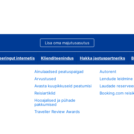
Lisa oma majutusasutus
ringut internetis
Klienditeenindus
Hakka jaotuspartneriks
B
Ainulaadsed peatuspaigad
Autorent
Arvustused
Lendude leidmine
Avasta kuupikkuseid peatumisi
Laudade reservee
Reisiartiklid
Booking.com reisik
Hooajalised ja pühade
pakkumised
Traveller Review Awards