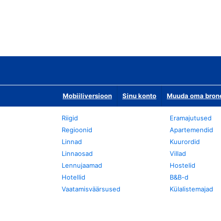
Mobiiliversioon
Sinu konto
Muuda oma bronee
Riigid
Eramajutused
Regioonid
Apartemendid
Linnad
Kuurordid
Linnaosad
Villad
Lennujaamad
Hostelid
Hotellid
B&B-d
Vaatamisväärsused
Külalistemajad