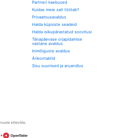
Partneri kaebused
Kuidas meie sait töötab?
Privaatsusavaldus
Halda küpsiste seadeid
Halda isikupärastatud soovitusi
Tänapäevase orjapidamise
vastane avaldus
Inimõiguste avaldus
Ärikontaktid
Sisu suunised ja aruandlus
enuste ettevõte.