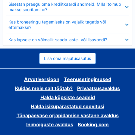
Ahendatud
Sisestan praegu oma krediitkaardi andmeid. Millal toimub
makse sooritamine?
Ahendatud
Kas broneeringu tegemiseks on vajalik tagatis või
ettemakse?
Ahendatud
Kas lapsele on võimalik saada laste- või lisavoodi?
Lisa oma majutusasutus
Arvutiversioon
Teenusetingimused
Kuidas meie sait töötab?
Privaatsusavaldus
Halda küpsiste seadeid
Halda isikupärastatud soovitusi
Tänapäevase orjapidamise vastane avaldus
Inimõiguste avaldus
Booking.com