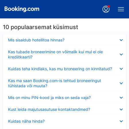
10 populaarsemat küsimust
Ahendatud
Mis sisaldub hotellitoa hinnas?
Ahendatud
Kas tubade broneerimine on võimalik kui mul ei ole
krediitkaarti?
Ahendatud
Kuidas teha kindlaks, kas mu broneering on kinnitatud?
Ahendatud
Kas ma saan Booking.com-is tehtud broneeringut
tühistada või muuta?
Ahendatud
Mis on minu PIN-kood ja miks on seda vaja?
Ahendatud
Kust leida majutusasutuse kontaktandmed?
Ahendatud
Kuidas näha hinda?