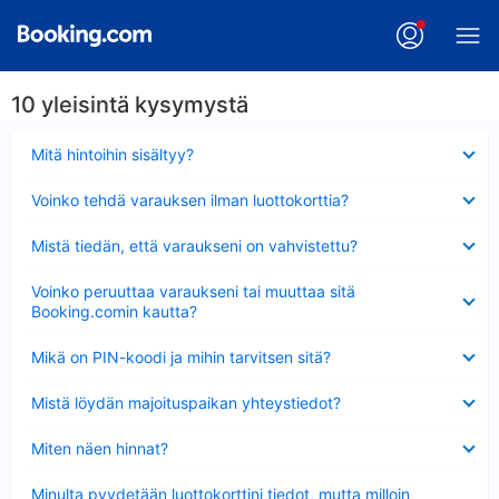
10 yleisintä kysymystä
Lyhennetty
Mitä hintoihin sisältyy?
Lyhennetty
Voinko tehdä varauksen ilman luottokorttia?
Lyhennetty
Mistä tiedän, että varaukseni on vahvistettu?
Lyhennetty
Voinko peruuttaa varaukseni tai muuttaa sitä
Booking.comin kautta?
Lyhennetty
Mikä on PIN-koodi ja mihin tarvitsen sitä?
Lyhennetty
Mistä löydän majoituspaikan yhteystiedot?
Lyhennetty
Miten näen hinnat?
Lyhennetty
Minulta pyydetään luottokorttini tiedot, mutta milloin