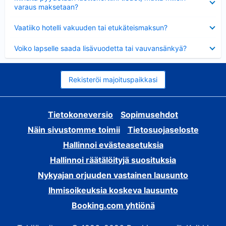
varaus maksetaan?
Lyhennetty
Vaatiiko hotelli vakuuden tai etukäteismaksun?
Lyhennetty
Voiko lapselle saada lisävuodetta tai vauvansänkyä?
Rekisteröi majoituspaikkasi
Tietokoneversio
Sopimusehdot
Näin sivustomme toimii
Tietosuojaseloste
Hallinnoi evästeasetuksia
Hallinnoi räätälöityjä suosituksia
Nykyajan orjuuden vastainen lausunto
Ihmisoikeuksia koskeva lausunto
Booking.com yhtiönä