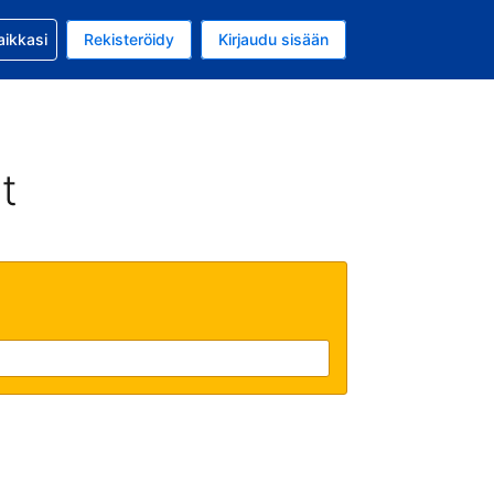
si kanssa
aikkasi
Rekisteröidy
Kirjaudu sisään
 on Yhdysvaltain dollari
li on Suomi
t