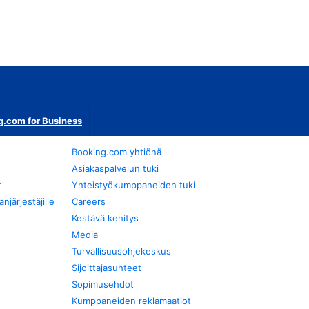
g.com for Business
Booking.com yhtiönä
Asiakaspalvelun tuki
t
Yhteistyökumppaneiden tuki
järjestäjille
Careers
Kestävä kehitys
Media
Turvallisuusohjekeskus
Sijoittajasuhteet
Sopimusehdot
Kumppaneiden reklamaatiot