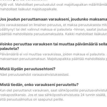
Kyllä voit. Mahdolliset peruutuskulut ovat majoituspaikan määrittämi
mahdolliset lisäkulut majoituspaikalle.
Jos joudun peruuttamaan varaukseni, joudunko maksamaa
Jos varauksessasi on ilmainen peruutus, et maksa peruutuksesta mit
päättynyt tai olet valinnut maksua ei palauteta -hinnan, saatat jo
päättää mahdollisista peruutusmaksuista. Kaikki mahdolliset lisäkulu
Voinko peruuttaa varauksen tai muuttaa päivämääriä sella
palauteta?
Päivämääriä ei voi muuttaa varauksissa, joiden maksua ei palauteta.
maksamaan peruutusmaksun. Majoituspaikka päättää mahdollisista 
Mistä löydän peruutusehtoni?
Näet peruutusehdot varausvahvistuksestasi.
Mistä tiedän, onko varaukseni peruutettu?
Kun olet peruuttanut varauksen, saat sähköpostiisi peruutusvahvistu
roskapostikansio. Jos et saa sähköpostivahvistusta 24 tunnin sisällä
että peruutusilmoitus on saapunut perille.