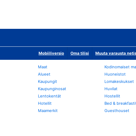
Mobiiliversio
Oma tilisi
Muuta varausta neti
Maat
Kodinomaiset ma
Alueet
Huoneistot
Kaupungit
Lomakeskukset
Kaupunginosat
Huvilat
Lentokentät
Hostellit
Hotellit
Bed & breakfasti
Maamerkit
Guesthouset