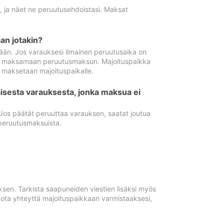
ä, ja näet ne peruutusehdoistasi. Maksat
n jotakin?
ään. Jos varauksesi ilmainen peruutusaika on
utua maksamaan peruutusmaksun. Majoituspaikka
t maksetaan majoituspaikalle.
isesta varauksesta, jonka maksua ei
 Jos päätät peruuttaa varauksen, saatat joutua
peruutusmaksuista.
ksen. Tarkista saapuneiden viestien lisäksi myös
, ota yhteyttä majoituspaikkaan varmistaaksesi,