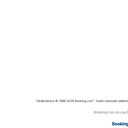
Tekijänoikeus © 1996–2026 Booking.com™. Kaikki oikeudet pidäte
Booking.com on osa Bo