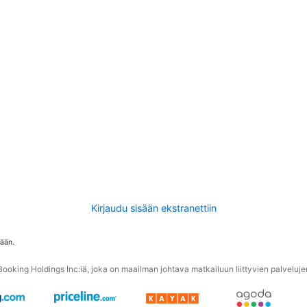
Kirjaudu sisään ekstranettiin
tään.
oking Holdings Inc:iä, joka on maailman johtava matkailuun liittyvien palvelujen 