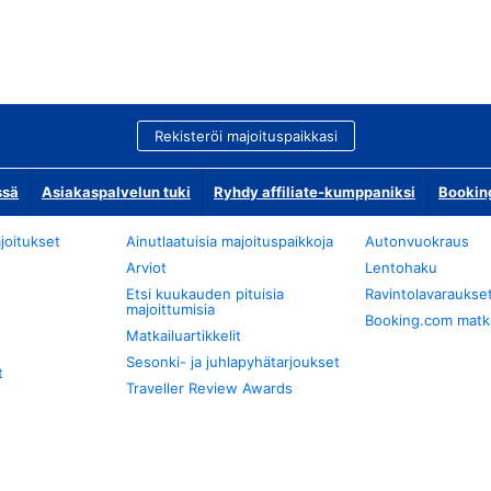
Rekisteröi majoituspaikkasi
ssä
Asiakaspalvelun tuki
Ryhdy affiliate-kumppaniksi
Bookin
joitukset
Ainutlaatuisia majoituspaikkoja
Autonvuokraus
Arviot
Lentohaku
Etsi kuukauden pituisia
Ravintolavaraukse
majoittumisia
Booking.com matkan
Matkailuartikkelit
Sesonki- ja juhlapyhätarjoukset
t
Traveller Review Awards