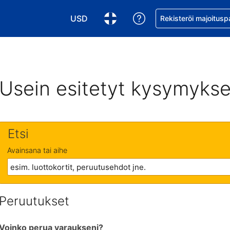
USD
Pyydä apua varaukse
Rekisteröi majoitusp
Valitse valuutta. Tämänhetkinen valuutta
Valitse kieli. Tämänhetkinen kie
Usein esitetyt kysymykse
Etsi
Avainsana tai aihe
Peruutukset
Voinko perua varaukseni?