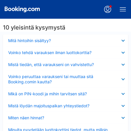
10 yleisintä kysymystä
Lyhennetty
Mitä hintoihin sisältyy?
Lyhennetty
Voinko tehdä varauksen ilman luottokorttia?
Lyhennetty
Mistä tiedän, että varaukseni on vahvistettu?
Lyhennetty
Voinko peruuttaa varaukseni tai muuttaa sitä
Booking.comin kautta?
Lyhennetty
Mikä on PIN-koodi ja mihin tarvitsen sitä?
Lyhennetty
Mistä löydän majoituspaikan yhteystiedot?
Lyhennetty
Miten näen hinnat?
Lyhennetty
Minulta pyydetään luottokorttini tiedot, mutta milloin