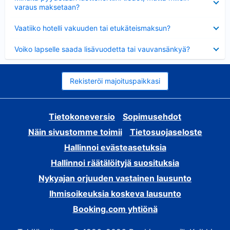
varaus maksetaan?
Lyhennetty
Vaatiiko hotelli vakuuden tai etukäteismaksun?
Lyhennetty
Voiko lapselle saada lisävuodetta tai vauvansänkyä?
Rekisteröi majoituspaikkasi
Tietokoneversio
Sopimusehdot
Näin sivustomme toimii
Tietosuojaseloste
Hallinnoi evästeasetuksia
Hallinnoi räätälöityjä suosituksia
Nykyajan orjuuden vastainen lausunto
Ihmisoikeuksia koskeva lausunto
Booking.com yhtiönä