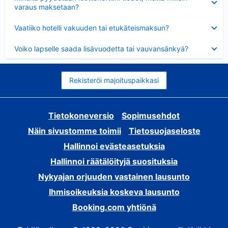
varaus maksetaan?
Lyhennetty
Vaatiiko hotelli vakuuden tai etukäteismaksun?
Lyhennetty
Voiko lapselle saada lisävuodetta tai vauvansänkyä?
Rekisteröi majoituspaikkasi
Tietokoneversio
Sopimusehdot
Näin sivustomme toimii
Tietosuojaseloste
Hallinnoi evästeasetuksia
Hallinnoi räätälöityjä suosituksia
Nykyajan orjuuden vastainen lausunto
Ihmisoikeuksia koskeva lausunto
Booking.com yhtiönä