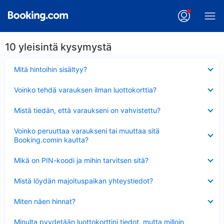
10 yleisintä kysymystä
Lyhennetty
Mitä hintoihin sisältyy?
Lyhennetty
Voinko tehdä varauksen ilman luottokorttia?
Lyhennetty
Mistä tiedän, että varaukseni on vahvistettu?
Lyhennetty
Voinko peruuttaa varaukseni tai muuttaa sitä
Booking.comin kautta?
Lyhennetty
Mikä on PIN-koodi ja mihin tarvitsen sitä?
Lyhennetty
Mistä löydän majoituspaikan yhteystiedot?
Lyhennetty
Miten näen hinnat?
Lyhennetty
Minulta pyydetään luottokorttini tiedot, mutta milloin