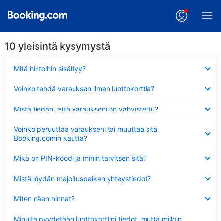
10 yleisintä kysymystä
Lyhennetty
Mitä hintoihin sisältyy?
Lyhennetty
Voinko tehdä varauksen ilman luottokorttia?
Lyhennetty
Mistä tiedän, että varaukseni on vahvistettu?
Lyhennetty
Voinko peruuttaa varaukseni tai muuttaa sitä
Booking.comin kautta?
Lyhennetty
Mikä on PIN-koodi ja mihin tarvitsen sitä?
Lyhennetty
Mistä löydän majoituspaikan yhteystiedot?
Lyhennetty
Miten näen hinnat?
Lyhennetty
Minulta pyydetään luottokorttini tiedot, mutta milloin