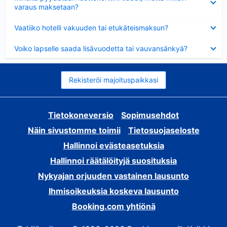
varaus maksetaan?
Lyhennetty
Vaatiiko hotelli vakuuden tai etukäteismaksun?
Lyhennetty
Voiko lapselle saada lisävuodetta tai vauvansänkyä?
Rekisteröi majoituspaikkasi
Tietokoneversio
Sopimusehdot
Näin sivustomme toimii
Tietosuojaseloste
Hallinnoi evästeasetuksia
Hallinnoi räätälöityjä suosituksia
Nykyajan orjuuden vastainen lausunto
Ihmisoikeuksia koskeva lausunto
Booking.com yhtiönä