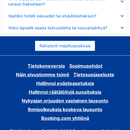
varaus maksetaan?
Lyhennetty
Vaatiiko hotelli vakuuden tai etukäteismaksun?
Lyhennetty
Voiko lapselle saada lisävuodetta tai vauvansänkyä?
Rekisteröi majoituspaikkasi
Tietokoneversio
Sopimusehdot
Näin sivustomme toimii
Tietosuojaseloste
Hallinnoi evästeasetuksia
Hallinnoi räätälöityjä suosituksia
Nykyajan orjuuden vastainen lausunto
Ihmisoikeuksia koskeva lausunto
Booking.com yhtiönä