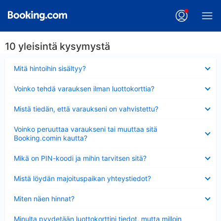
10 yleisintä kysymystä
Lyhennetty
Mitä hintoihin sisältyy?
Lyhennetty
Voinko tehdä varauksen ilman luottokorttia?
Lyhennetty
Mistä tiedän, että varaukseni on vahvistettu?
Lyhennetty
Voinko peruuttaa varaukseni tai muuttaa sitä
Booking.comin kautta?
Lyhennetty
Mikä on PIN-koodi ja mihin tarvitsen sitä?
Lyhennetty
Mistä löydän majoituspaikan yhteystiedot?
Lyhennetty
Miten näen hinnat?
Lyhennetty
Minulta pyydetään luottokorttini tiedot, mutta milloin