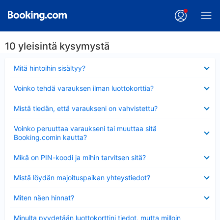
10 yleisintä kysymystä
Lyhennetty
Mitä hintoihin sisältyy?
Lyhennetty
Voinko tehdä varauksen ilman luottokorttia?
Lyhennetty
Mistä tiedän, että varaukseni on vahvistettu?
Lyhennetty
Voinko peruuttaa varaukseni tai muuttaa sitä
Booking.comin kautta?
Lyhennetty
Mikä on PIN-koodi ja mihin tarvitsen sitä?
Lyhennetty
Mistä löydän majoituspaikan yhteystiedot?
Lyhennetty
Miten näen hinnat?
Lyhennetty
Minulta pyydetään luottokorttini tiedot, mutta milloin