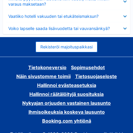
varaus maksetaan?
Lyhennetty
Vaatiiko hotelli vakuuden tai etukäteismaksun?
Lyhennetty
Voiko lapselle saada lisävuodetta tai vauvansänkyä?
Rekisteröi majoituspaikkasi
Tietokoneversio
Sopimusehdot
Näin sivustomme toimii
Tietosuojaseloste
Hallinnoi evästeasetuksia
Hallinnoi räätälöityjä suosituksia
Nykyajan orjuuden vastainen lausunto
Ihmisoikeuksia koskeva lausunto
Booking.com yhtiönä