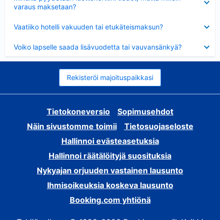
varaus maksetaan?
Lyhennetty
Vaatiiko hotelli vakuuden tai etukäteismaksun?
Lyhennetty
Voiko lapselle saada lisävuodetta tai vauvansänkyä?
Rekisteröi majoituspaikkasi
Tietokoneversio
Sopimusehdot
Näin sivustomme toimii
Tietosuojaseloste
Hallinnoi evästeasetuksia
Hallinnoi räätälöityjä suosituksia
Nykyajan orjuuden vastainen lausunto
Ihmisoikeuksia koskeva lausunto
Booking.com yhtiönä