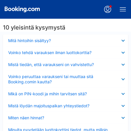
10 yleisintä kysymystä
Lyhennetty
Mitä hintoihin sisältyy?
Lyhennetty
Voinko tehdä varauksen ilman luottokorttia?
Lyhennetty
Mistä tiedän, että varaukseni on vahvistettu?
Lyhennetty
Voinko peruuttaa varaukseni tai muuttaa sitä
Booking.comin kautta?
Lyhennetty
Mikä on PIN-koodi ja mihin tarvitsen sitä?
Lyhennetty
Mistä löydän majoituspaikan yhteystiedot?
Lyhennetty
Miten näen hinnat?
Lyhennetty
Minulta pyydetään luottokorttini tiedot, mutta milloin