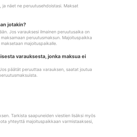
ä, ja näet ne peruutusehdoistasi. Maksat
n jotakin?
ään. Jos varauksesi ilmainen peruutusaika on
utua maksamaan peruutusmaksun. Majoituspaikka
t maksetaan majoituspaikalle.
isesta varauksesta, jonka maksua ei
 Jos päätät peruuttaa varauksen, saatat joutua
peruutusmaksuista.
ksen. Tarkista saapuneiden viestien lisäksi myös
, ota yhteyttä majoituspaikkaan varmistaaksesi,