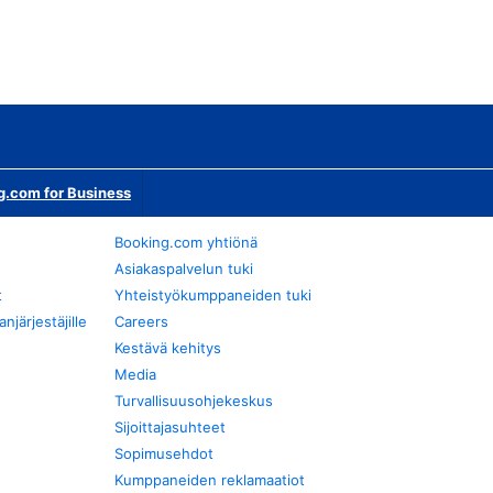
g.com for Business
Booking.com yhtiönä
Asiakaspalvelun tuki
t
Yhteistyökumppaneiden tuki
järjestäjille
Careers
Kestävä kehitys
Media
Turvallisuusohjekeskus
Sijoittajasuhteet
Sopimusehdot
Kumppaneiden reklamaatiot