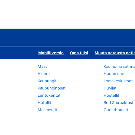
Mobiiliversio
Oma tilisi
Muuta varausta neti
Maat
Kodinomaiset ma
Alueet
Huoneistot
Kaupungit
Lomakeskukset
Kaupunginosat
Huvilat
Lentokentät
Hostellit
Hotellit
Bed & breakfasti
Maamerkit
Guesthouset