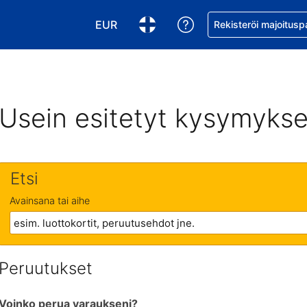
EUR
Pyydä apua varaukse
Rekisteröi majoitusp
Valitse valuutta. Tämänhetkinen valuutt
Valitse kieli. Tämänhetkinen kie
Usein esitetyt kysymykse
Etsi
Avainsana tai aihe
Peruutukset
Voinko perua varaukseni?