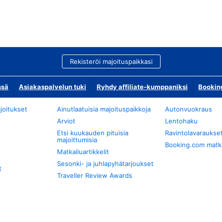
Rekisteröi majoituspaikkasi
ssä
Asiakaspalvelun tuki
Ryhdy affiliate-kumppaniksi
Bookin
joitukset
Ainutlaatuisia majoituspaikkoja
Autonvuokraus
Arviot
Lentohaku
Etsi kuukauden pituisia
Ravintolavaraukse
majoittumisia
Booking.com matkan
Matkailuartikkelit
Sesonki- ja juhlapyhätarjoukset
t
Traveller Review Awards