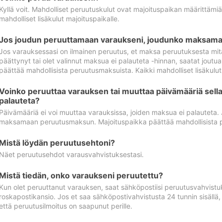
Kyllä voit. Mahdolliset peruutuskulut ovat majoituspaikan määrittämi
mahdolliset lisäkulut majoituspaikalle.
Jos joudun peruuttamaan varaukseni, joudunko maksamaa
Jos varauksessasi on ilmainen peruutus, et maksa peruutuksesta mit
päättynyt tai olet valinnut maksua ei palauteta -hinnan, saatat jo
päättää mahdollisista peruutusmaksuista. Kaikki mahdolliset lisäkulu
Voinko peruuttaa varauksen tai muuttaa päivämääriä sella
palauteta?
Päivämääriä ei voi muuttaa varauksissa, joiden maksua ei palauteta.
maksamaan peruutusmaksun. Majoituspaikka päättää mahdollisista 
Mistä löydän peruutusehtoni?
Näet peruutusehdot varausvahvistuksestasi.
Mistä tiedän, onko varaukseni peruutettu?
Kun olet peruuttanut varauksen, saat sähköpostiisi peruutusvahvistu
roskapostikansio. Jos et saa sähköpostivahvistusta 24 tunnin sisällä
että peruutusilmoitus on saapunut perille.