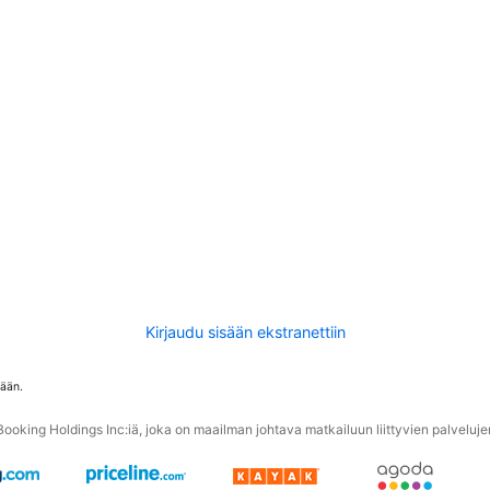
Kirjaudu sisään ekstranettiin
tään.
oking Holdings Inc:iä, joka on maailman johtava matkailuun liittyvien palvelujen 