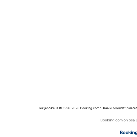
Tekijänoikeus © 1996–2026 Booking.com™. Kaikki oikeudet pidäte
Booking.com on osa Bo