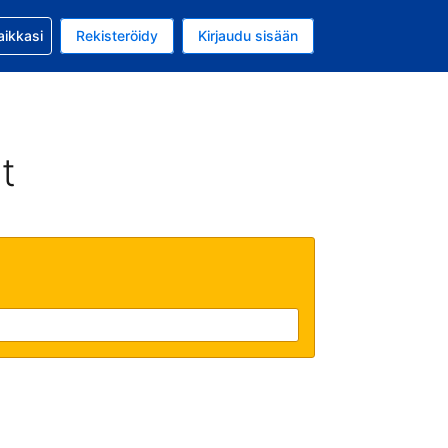
si kanssa
aikkasi
Rekisteröidy
Kirjaudu sisään
a on EUR
li on Suomi
t