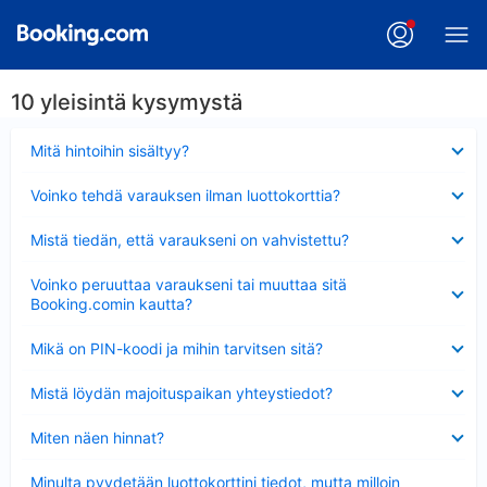
10 yleisintä kysymystä
Lyhennetty
Mitä hintoihin sisältyy?
Lyhennetty
Voinko tehdä varauksen ilman luottokorttia?
Lyhennetty
Mistä tiedän, että varaukseni on vahvistettu?
Lyhennetty
Voinko peruuttaa varaukseni tai muuttaa sitä
Booking.comin kautta?
Lyhennetty
Mikä on PIN-koodi ja mihin tarvitsen sitä?
Lyhennetty
Mistä löydän majoituspaikan yhteystiedot?
Lyhennetty
Miten näen hinnat?
Lyhennetty
Minulta pyydetään luottokorttini tiedot, mutta milloin