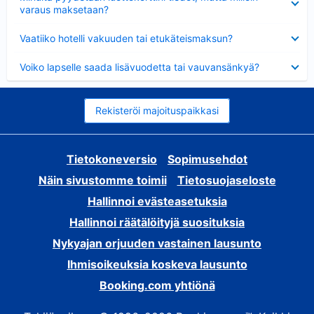
varaus maksetaan?
Lyhennetty
Vaatiiko hotelli vakuuden tai etukäteismaksun?
Lyhennetty
Voiko lapselle saada lisävuodetta tai vauvansänkyä?
Rekisteröi majoituspaikkasi
Tietokoneversio
Sopimusehdot
Näin sivustomme toimii
Tietosuojaseloste
Hallinnoi evästeasetuksia
Hallinnoi räätälöityjä suosituksia
Nykyajan orjuuden vastainen lausunto
Ihmisoikeuksia koskeva lausunto
Booking.com yhtiönä