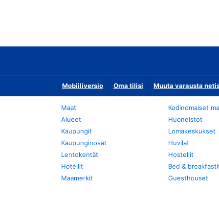
Mobiiliversio
Oma tilisi
Muuta varausta neti
Maat
Kodinomaiset ma
Alueet
Huoneistot
Kaupungit
Lomakeskukset
Kaupunginosat
Huvilat
Lentokentät
Hostellit
Hotellit
Bed & breakfasti
Maamerkit
Guesthouset