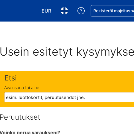
EUR
Pyydä apua varaukse
Rekisteröi majoitusp
Valitse valuutta. Tämänhetkinen valuutt
Valitse kieli. Tämänhetkinen kie
Usein esitetyt kysymykse
Etsi
Avainsana tai aihe
Peruutukset
Voinko perua varaukseni?