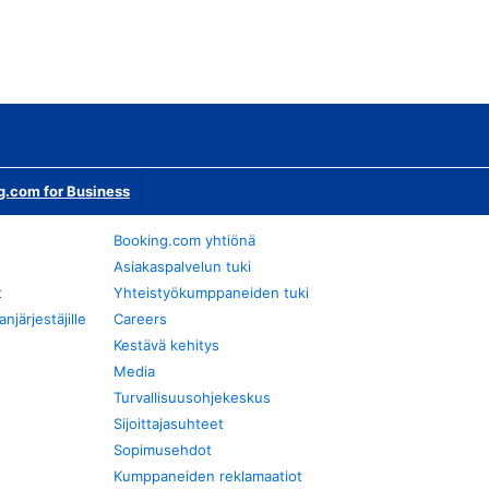
g.com for Business
Booking.com yhtiönä
Asiakaspalvelun tuki
t
Yhteistyökumppaneiden tuki
järjestäjille
Careers
Kestävä kehitys
Media
Turvallisuusohjekeskus
Sijoittajasuhteet
Sopimusehdot
Kumppaneiden reklamaatiot