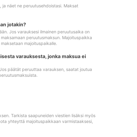
ä, ja näet ne peruutusehdoistasi. Maksat
n jotakin?
ään. Jos varauksesi ilmainen peruutusaika on
utua maksamaan peruutusmaksun. Majoituspaikka
t maksetaan majoituspaikalle.
isesta varauksesta, jonka maksua ei
 Jos päätät peruuttaa varauksen, saatat joutua
peruutusmaksuista.
ksen. Tarkista saapuneiden viestien lisäksi myös
, ota yhteyttä majoituspaikkaan varmistaaksesi,