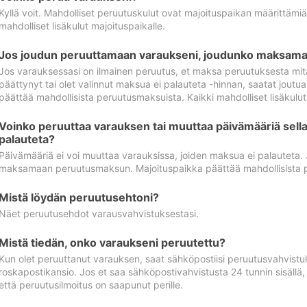
Kyllä voit. Mahdolliset peruutuskulut ovat majoituspaikan määrittämi
mahdolliset lisäkulut majoituspaikalle.
Jos joudun peruuttamaan varaukseni, joudunko maksamaa
Jos varauksessasi on ilmainen peruutus, et maksa peruutuksesta mit
päättynyt tai olet valinnut maksua ei palauteta -hinnan, saatat jo
päättää mahdollisista peruutusmaksuista. Kaikki mahdolliset lisäkulu
Voinko peruuttaa varauksen tai muuttaa päivämääriä sella
palauteta?
Päivämääriä ei voi muuttaa varauksissa, joiden maksua ei palauteta.
maksamaan peruutusmaksun. Majoituspaikka päättää mahdollisista 
Mistä löydän peruutusehtoni?
Näet peruutusehdot varausvahvistuksestasi.
Mistä tiedän, onko varaukseni peruutettu?
Kun olet peruuttanut varauksen, saat sähköpostiisi peruutusvahvistu
roskapostikansio. Jos et saa sähköpostivahvistusta 24 tunnin sisällä
että peruutusilmoitus on saapunut perille.