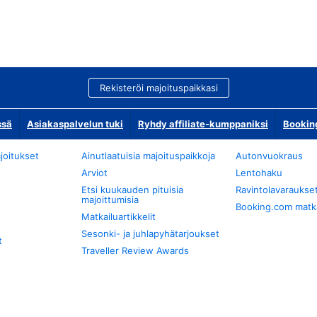
Rekisteröi majoituspaikkasi
ssä
Asiakaspalvelun tuki
Ryhdy affiliate-kumppaniksi
Bookin
joitukset
Ainutlaatuisia majoituspaikkoja
Autonvuokraus
Arviot
Lentohaku
Etsi kuukauden pituisia
Ravintolavaraukse
majoittumisia
Booking.com matkan
Matkailuartikkelit
Sesonki- ja juhlapyhätarjoukset
t
Traveller Review Awards