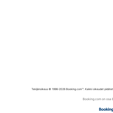
Tekijänoikeus © 1996–2026 Booking.com™. Kaikki oikeudet pidäte
Booking.com on osa Bo