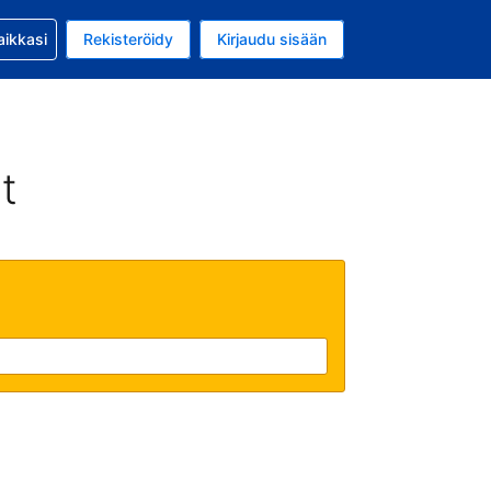
si kanssa
aikkasi
Rekisteröidy
Kirjaudu sisään
a on EUR
li on Suomi
t