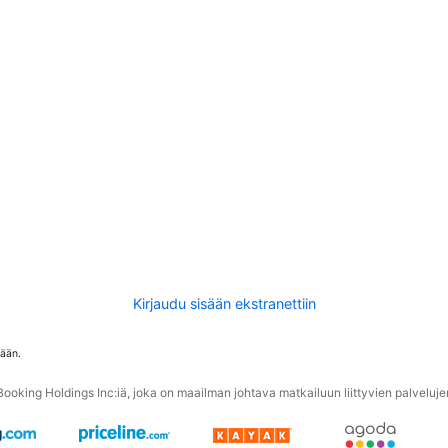
Kirjaudu sisään ekstranettiin
tään.
oking Holdings Inc:iä, joka on maailman johtava matkailuun liittyvien palvelujen 