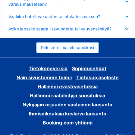
varaus maksetaan?
Lyhennetty
Vaatiiko hotelli vakuuden tai etukäteismaksun?
Lyhennetty
Voiko lapselle saada lisävuodetta tai vauvansänkyä?
Rekisteröi majoituspaikkasi
Tietokoneversio
Sopimusehdot
Näin sivustomme toimii
Tietosuojaseloste
Hallinnoi evästeasetuksia
Hallinnoi räätälöityjä suosituksia
Nykyajan orjuuden vastainen lausunto
Ihmisoikeuksia koskeva lausunto
Booking.com yhtiönä