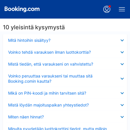
10 yleisintä kysymystä
Lyhennetty
Mitä hintoihin sisältyy?
Lyhennetty
Voinko tehdä varauksen ilman luottokorttia?
Lyhennetty
Mistä tiedän, että varaukseni on vahvistettu?
Lyhennetty
Voinko peruuttaa varaukseni tai muuttaa sitä
Booking.comin kautta?
Lyhennetty
Mikä on PIN-koodi ja mihin tarvitsen sitä?
Lyhennetty
Mistä löydän majoituspaikan yhteystiedot?
Lyhennetty
Miten näen hinnat?
Lyhennetty
Minulta pyydetään luottokorttini tiedot, mutta milloin