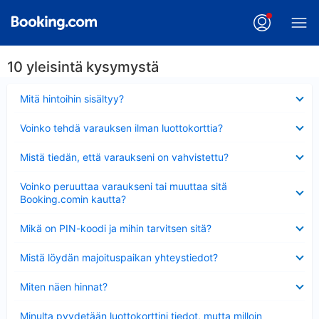
10 yleisintä kysymystä
Lyhennetty
Mitä hintoihin sisältyy?
Lyhennetty
Voinko tehdä varauksen ilman luottokorttia?
Lyhennetty
Mistä tiedän, että varaukseni on vahvistettu?
Lyhennetty
Voinko peruuttaa varaukseni tai muuttaa sitä
Booking.comin kautta?
Lyhennetty
Mikä on PIN-koodi ja mihin tarvitsen sitä?
Lyhennetty
Mistä löydän majoituspaikan yhteystiedot?
Lyhennetty
Miten näen hinnat?
Lyhennetty
Minulta pyydetään luottokorttini tiedot, mutta milloin