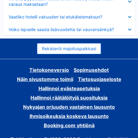
varaus maksetaan?
Lyhennetty
Vaatiiko hotelli vakuuden tai etukäteismaksun?
Lyhennetty
Voiko lapselle saada lisävuodetta tai vauvansänkyä?
Rekisteröi majoituspaikkasi
Tietokoneversio
Sopimusehdot
Näin sivustomme toimii
Tietosuojaseloste
Hallinnoi evästeasetuksia
Hallinnoi räätälöityjä suosituksia
Nykyajan orjuuden vastainen lausunto
Ihmisoikeuksia koskeva lausunto
Booking.com yhtiönä