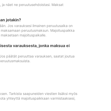
ä, ja näet ne peruutusehdoistasi. Maksat
n jotakin?
ään. Jos varauksesi ilmainen peruutusaika on
utua maksamaan peruutusmaksun. Majoituspaikka
t maksetaan majoituspaikalle.
isesta varauksesta, jonka maksua ei
 Jos päätät peruuttaa varauksen, saatat joutua
peruutusmaksuista.
ksen. Tarkista saapuneiden viestien lisäksi myös
, ota yhteyttä majoituspaikkaan varmistaaksesi,