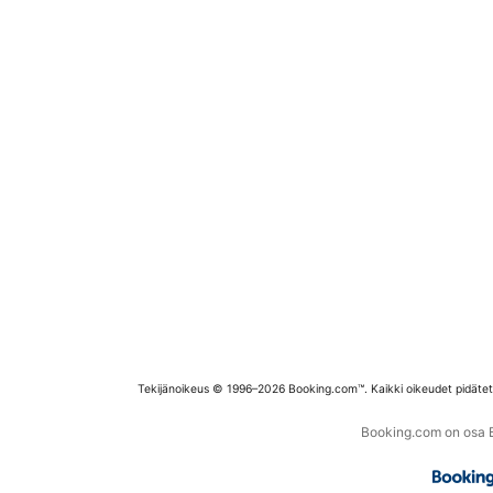
Tekijänoikeus © 1996–2026 Booking.com™. Kaikki oikeudet pidäte
Booking.com on osa Bo