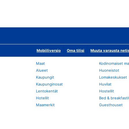
Mobiiliversio
Oma tilisi
Muuta varausta neti
Maat
Kodinomaiset ma
Alueet
Huoneistot
Kaupungit
Lomakeskukset
Kaupunginosat
Huvilat
Lentokentät
Hostellit
Hotellit
Bed & breakfasti
Maamerkit
Guesthouset