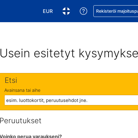
EUR
Pyydä apua varaukse
Rekisteröi majoitusp
Valitse valuutta. Tämänhetkinen valuutt
Valitse kieli. Tämänhetkinen kie
Usein esitetyt kysymykse
Etsi
Avainsana tai aihe
Peruutukset
Voinko perua varaukseni?