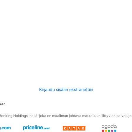
Kirjaudu sisään ekstranettiin
tään.
oking Holdings Inc:iä, joka on maailman johtava matkailuun liittyvien palvelujen 