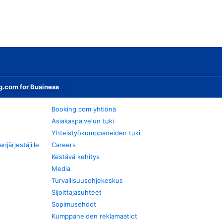
g.com for Business
Booking.com yhtiönä
Asiakaspalvelun tuki
t
Yhteistyökumppaneiden tuki
järjestäjille
Careers
Kestävä kehitys
Media
Turvallisuusohjekeskus
Sijoittajasuhteet
Sopimusehdot
Kumppaneiden reklamaatiot