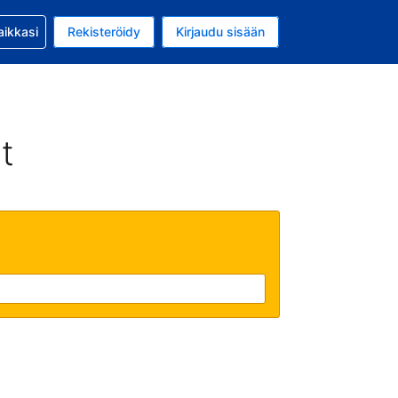
si kanssa
aikkasi
Rekisteröidy
Kirjaudu sisään
a on EUR
li on Suomi
t