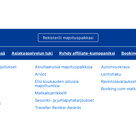
Rekisteröi majoituspaikkasi
ssä
Asiakaspalvelun tuki
Ryhdy affiliate-kumppaniksi
Bookin
joitukset
Ainutlaatuisia majoituspaikkoja
Autonvuokraus
Arviot
Lentohaku
Etsi kuukauden pituisia
Ravintolavaraukse
majoittumisia
Booking.com matkan
Matkailuartikkelit
Sesonki- ja juhlapyhätarjoukset
t
Traveller Review Awards