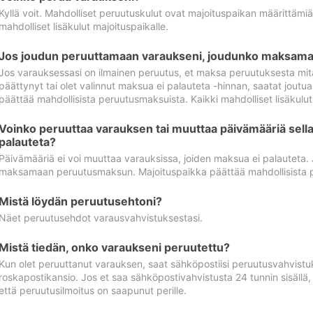
Kyllä voit. Mahdolliset peruutuskulut ovat majoituspaikan määrittämi
mahdolliset lisäkulut majoituspaikalle.
Jos joudun peruuttamaan varaukseni, joudunko maksamaa
Jos varauksessasi on ilmainen peruutus, et maksa peruutuksesta mit
päättynyt tai olet valinnut maksua ei palauteta -hinnan, saatat jo
päättää mahdollisista peruutusmaksuista. Kaikki mahdolliset lisäkulu
Voinko peruuttaa varauksen tai muuttaa päivämääriä sella
palauteta?
Päivämääriä ei voi muuttaa varauksissa, joiden maksua ei palauteta.
maksamaan peruutusmaksun. Majoituspaikka päättää mahdollisista 
Mistä löydän peruutusehtoni?
Näet peruutusehdot varausvahvistuksestasi.
Mistä tiedän, onko varaukseni peruutettu?
Kun olet peruuttanut varauksen, saat sähköpostiisi peruutusvahvistu
roskapostikansio. Jos et saa sähköpostivahvistusta 24 tunnin sisällä
että peruutusilmoitus on saapunut perille.