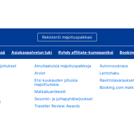
Rekisteröi majoituspaikkasi
ssä
Asiakaspalvelun tuki
Ryhdy affiliate-kumppaniksi
Bookin
joitukset
Ainutlaatuisia majoituspaikkoja
Autonvuokraus
Arviot
Lentohaku
Etsi kuukauden pituisia
Ravintolavaraukse
majoittumisia
Booking.com matkan
Matkailuartikkelit
Sesonki- ja juhlapyhätarjoukset
t
Traveller Review Awards