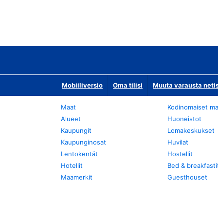
Mobiiliversio
Oma tilisi
Muuta varausta neti
Maat
Kodinomaiset ma
Alueet
Huoneistot
Kaupungit
Lomakeskukset
Kaupunginosat
Huvilat
Lentokentät
Hostellit
Hotellit
Bed & breakfasti
Maamerkit
Guesthouset