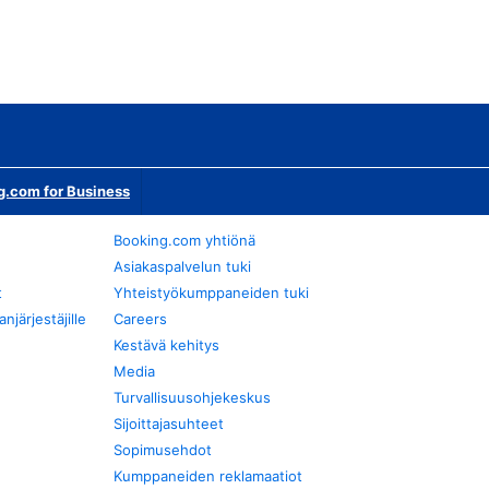
g.com for Business
Booking.com yhtiönä
Asiakaspalvelun tuki
t
Yhteistyökumppaneiden tuki
järjestäjille
Careers
Kestävä kehitys
Media
Turvallisuusohjekeskus
Sijoittajasuhteet
Sopimusehdot
Kumppaneiden reklamaatiot