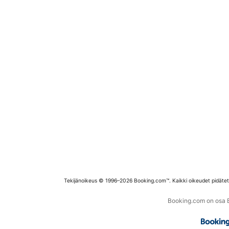
Tekijänoikeus © 1996–2026 Booking.com™. Kaikki oikeudet pidäte
Booking.com on osa Bo