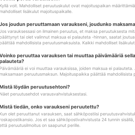
Kyllä voit. Mahdolliset peruutuskulut ovat majoituspaikan määrittämi
mahdolliset lisäkulut majoituspaikalle.
Jos joudun peruuttamaan varaukseni, joudunko maksamaa
Jos varauksessasi on ilmainen peruutus, et maksa peruutuksesta mit
päättynyt tai olet valinnut maksua ei palauteta -hinnan, saatat jo
päättää mahdollisista peruutusmaksuista. Kaikki mahdolliset lisäkulu
Voinko peruuttaa varauksen tai muuttaa päivämääriä sella
palauteta?
Päivämääriä ei voi muuttaa varauksissa, joiden maksua ei palauteta.
maksamaan peruutusmaksun. Majoituspaikka päättää mahdollisista 
Mistä löydän peruutusehtoni?
Näet peruutusehdot varausvahvistuksestasi.
Mistä tiedän, onko varaukseni peruutettu?
Kun olet peruuttanut varauksen, saat sähköpostiisi peruutusvahvistu
roskapostikansio. Jos et saa sähköpostivahvistusta 24 tunnin sisällä
että peruutusilmoitus on saapunut perille.