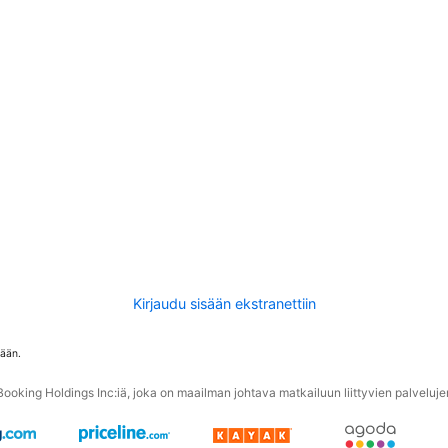
Kirjaudu sisään ekstranettiin
tään.
oking Holdings Inc:iä, joka on maailman johtava matkailuun liittyvien palvelujen 