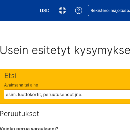
USD
Pyydä apua varaukse
Rekisteröi majoitusp
Valitse valuutta. Tämänhetkinen valuutta
Valitse kieli. Tämänhetkinen kie
Usein esitetyt kysymykse
Etsi
Avainsana tai aihe
Peruutukset
Voinko perua varaukseni?