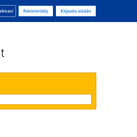
si kanssa
aikkasi
Rekisteröidy
Kirjaudu sisään
 on Yhdysvaltain dollari
li on Suomi
t