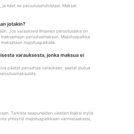
ä, ja näet ne peruutusehdoistasi. Maksat
n jotakin?
ään. Jos varauksesi ilmainen peruutusaika on
utua maksamaan peruutusmaksun. Majoituspaikka
t maksetaan majoituspaikalle.
isesta varauksesta, jonka maksua ei
 Jos päätät peruuttaa varauksen, saatat joutua
peruutusmaksuista.
ksen. Tarkista saapuneiden viestien lisäksi myös
, ota yhteyttä majoituspaikkaan varmistaaksesi,