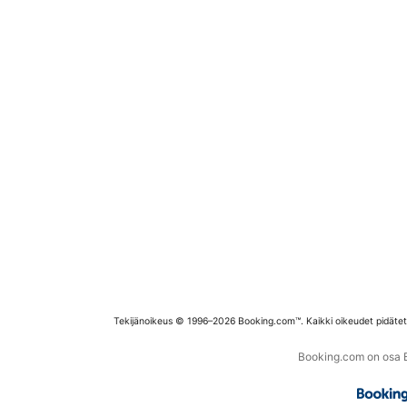
Tekijänoikeus © 1996–2026 Booking.com™. Kaikki oikeudet pidäte
Booking.com on osa Bo