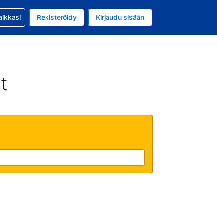
si kanssa
aikkasi
Rekisteröidy
Kirjaudu sisään
 on Yhdysvaltain dollari
li on Suomi
t