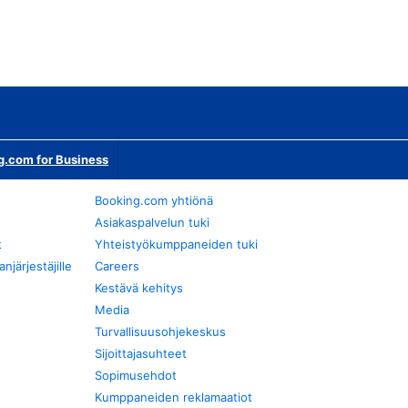
g.com for Business
Booking.com yhtiönä
Asiakaspalvelun tuki
t
Yhteistyökumppaneiden tuki
järjestäjille
Careers
Kestävä kehitys
Media
Turvallisuusohjekeskus
Sijoittajasuhteet
Sopimusehdot
Kumppaneiden reklamaatiot