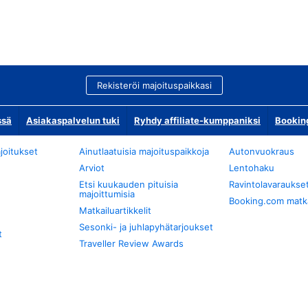
Rekisteröi majoituspaikkasi
ssä
Asiakaspalvelun tuki
Ryhdy affiliate-kumppaniksi
Bookin
joitukset
Ainutlaatuisia majoituspaikkoja
Autonvuokraus
Arviot
Lentohaku
Etsi kuukauden pituisia
Ravintolavaraukse
majoittumisia
Booking.com matkan
Matkailuartikkelit
Sesonki- ja juhlapyhätarjoukset
t
Traveller Review Awards