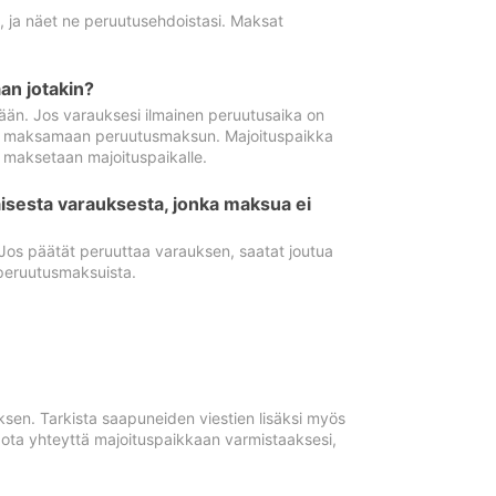
ä, ja näet ne peruutusehdoistasi. Maksat
n jotakin?
ään. Jos varauksesi ilmainen peruutusaika on
utua maksamaan peruutusmaksun. Majoituspaikka
t maksetaan majoituspaikalle.
isesta varauksesta, jonka maksua ei
 Jos päätät peruuttaa varauksen, saatat joutua
peruutusmaksuista.
ksen. Tarkista saapuneiden viestien lisäksi myös
, ota yhteyttä majoituspaikkaan varmistaaksesi,