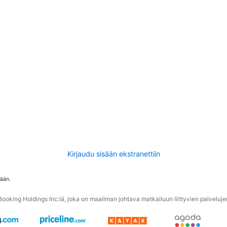
Kirjaudu sisään ekstranettiin
tään.
oking Holdings Inc:iä, joka on maailman johtava matkailuun liittyvien palvelujen 