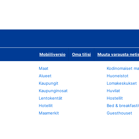
Mobiiliversio
Oma tilisi
Muuta varausta neti
Maat
Kodinomaiset ma
Alueet
Huoneistot
Kaupungit
Lomakeskukset
Kaupunginosat
Huvilat
Lentokentät
Hostellit
Hotellit
Bed & breakfasti
Maamerkit
Guesthouset