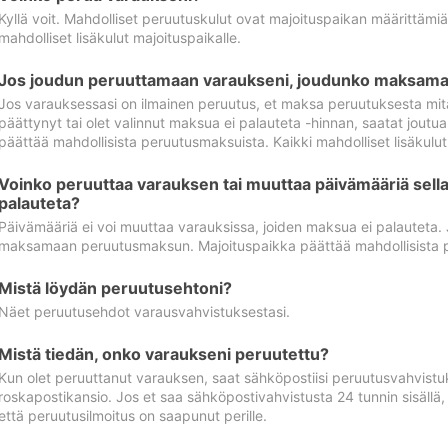
Kyllä voit. Mahdolliset peruutuskulut ovat majoituspaikan määrittämi
mahdolliset lisäkulut majoituspaikalle.
Jos joudun peruuttamaan varaukseni, joudunko maksamaa
Jos varauksessasi on ilmainen peruutus, et maksa peruutuksesta mit
päättynyt tai olet valinnut maksua ei palauteta -hinnan, saatat jo
päättää mahdollisista peruutusmaksuista. Kaikki mahdolliset lisäkulu
Voinko peruuttaa varauksen tai muuttaa päivämääriä sella
palauteta?
Päivämääriä ei voi muuttaa varauksissa, joiden maksua ei palauteta.
maksamaan peruutusmaksun. Majoituspaikka päättää mahdollisista 
Mistä löydän peruutusehtoni?
Näet peruutusehdot varausvahvistuksestasi.
Mistä tiedän, onko varaukseni peruutettu?
Kun olet peruuttanut varauksen, saat sähköpostiisi peruutusvahvistu
roskapostikansio. Jos et saa sähköpostivahvistusta 24 tunnin sisällä
että peruutusilmoitus on saapunut perille.