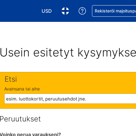
USD
Pyydä apua varaukse
Rekisteröi majoitusp
Valitse valuutta. Tämänhetkinen valuutta
Valitse kieli. Tämänhetkinen kie
Usein esitetyt kysymykse
Etsi
Avainsana tai aihe
Peruutukset
Voinko perua varaukseni?