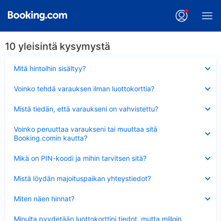
10 yleisintä kysymystä
Lyhennetty
Mitä hintoihin sisältyy?
Lyhennetty
Voinko tehdä varauksen ilman luottokorttia?
Lyhennetty
Mistä tiedän, että varaukseni on vahvistettu?
Lyhennetty
Voinko peruuttaa varaukseni tai muuttaa sitä
Booking.comin kautta?
Lyhennetty
Mikä on PIN-koodi ja mihin tarvitsen sitä?
Lyhennetty
Mistä löydän majoituspaikan yhteystiedot?
Lyhennetty
Miten näen hinnat?
Lyhennetty
Minulta pyydetään luottokorttini tiedot, mutta milloin