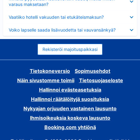
varaus maksetaan?
Lyhennetty
Vaatiiko hotelli vakuuden tai etukäteismaksun?
Lyhennetty
Voiko lapselle saada lisävuodetta tai vauvansänkyä?
Rekisteröi majoituspaikkasi
Tietokoneversio
Sopimusehdot
Näin sivustomme toimii
Tietosuojaseloste
Hallinnoi evästeasetuksia
Hallinnoi räätälöityjä suosituksia
Nykyajan orjuuden vastainen lausunto
Ihmisoikeuksia koskeva lausunto
Booking.com yhtiönä