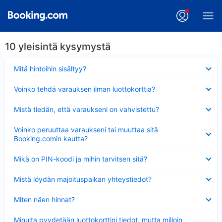
10 yleisintä kysymystä
Lyhennetty
Mitä hintoihin sisältyy?
Lyhennetty
Voinko tehdä varauksen ilman luottokorttia?
Lyhennetty
Mistä tiedän, että varaukseni on vahvistettu?
Lyhennetty
Voinko peruuttaa varaukseni tai muuttaa sitä
Booking.comin kautta?
Lyhennetty
Mikä on PIN-koodi ja mihin tarvitsen sitä?
Lyhennetty
Mistä löydän majoituspaikan yhteystiedot?
Lyhennetty
Miten näen hinnat?
Lyhennetty
Minulta pyydetään luottokorttini tiedot, mutta milloin