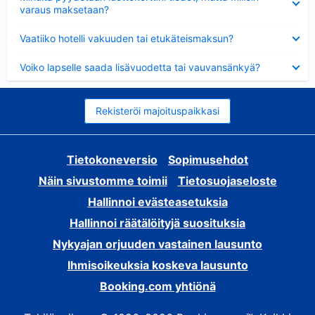
varaus maksetaan?
Lyhennetty
Vaatiiko hotelli vakuuden tai etukäteismaksun?
Lyhennetty
Voiko lapselle saada lisävuodetta tai vauvansänkyä?
Rekisteröi majoituspaikkasi
Tietokoneversio
Sopimusehdot
Näin sivustomme toimii
Tietosuojaseloste
Hallinnoi evästeasetuksia
Hallinnoi räätälöityjä suosituksia
Nykyajan orjuuden vastainen lausunto
Ihmisoikeuksia koskeva lausunto
Booking.com yhtiönä