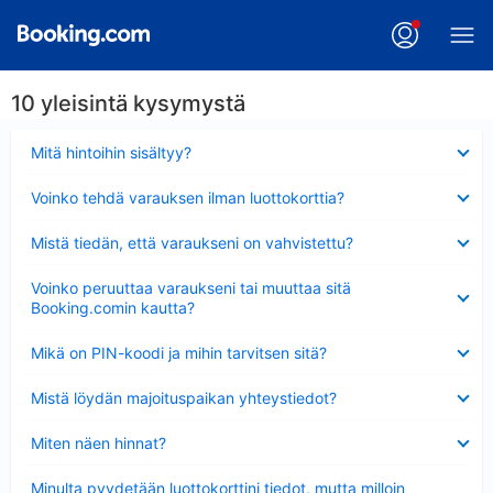
10 yleisintä kysymystä
Lyhennetty
Mitä hintoihin sisältyy?
Lyhennetty
Voinko tehdä varauksen ilman luottokorttia?
Lyhennetty
Mistä tiedän, että varaukseni on vahvistettu?
Lyhennetty
Voinko peruuttaa varaukseni tai muuttaa sitä
Booking.comin kautta?
Lyhennetty
Mikä on PIN-koodi ja mihin tarvitsen sitä?
Lyhennetty
Mistä löydän majoituspaikan yhteystiedot?
Lyhennetty
Miten näen hinnat?
Lyhennetty
Minulta pyydetään luottokorttini tiedot, mutta milloin