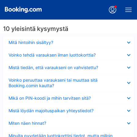
10 yleisintä kysymystä
Lyhennetty
Mitä hintoihin sisältyy?
Lyhennetty
Voinko tehdä varauksen ilman luottokorttia?
Lyhennetty
Mistä tiedän, että varaukseni on vahvistettu?
Lyhennetty
Voinko peruuttaa varaukseni tai muuttaa sitä
Booking.comin kautta?
Lyhennetty
Mikä on PIN-koodi ja mihin tarvitsen sitä?
Lyhennetty
Mistä löydän majoituspaikan yhteystiedot?
Lyhennetty
Miten näen hinnat?
Lyhennetty
Minulta pyydetään luottokorttini tiedot, mutta milloin