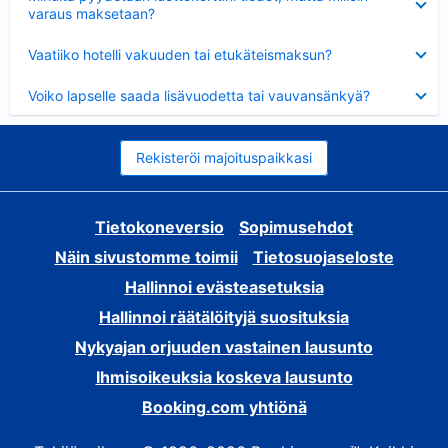
varaus maksetaan?
Lyhennetty
Vaatiiko hotelli vakuuden tai etukäteismaksun?
Lyhennetty
Voiko lapselle saada lisävuodetta tai vauvansänkyä?
Rekisteröi majoituspaikkasi
Tietokoneversio
Sopimusehdot
Näin sivustomme toimii
Tietosuojaseloste
Hallinnoi evästeasetuksia
Hallinnoi räätälöityjä suosituksia
Nykyajan orjuuden vastainen lausunto
Ihmisoikeuksia koskeva lausunto
Booking.com yhtiönä