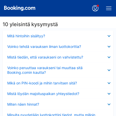
10 yleisintä kysymystä
Lyhennetty
Mitä hintoihin sisältyy?
Lyhennetty
Voinko tehdä varauksen ilman luottokorttia?
Lyhennetty
Mistä tiedän, että varaukseni on vahvistettu?
Lyhennetty
Voinko peruuttaa varaukseni tai muuttaa sitä
Booking.comin kautta?
Lyhennetty
Mikä on PIN-koodi ja mihin tarvitsen sitä?
Lyhennetty
Mistä löydän majoituspaikan yhteystiedot?
Lyhennetty
Miten näen hinnat?
Lyhennetty
Minulta pyydetään luottokorttini tiedot, mutta milloin