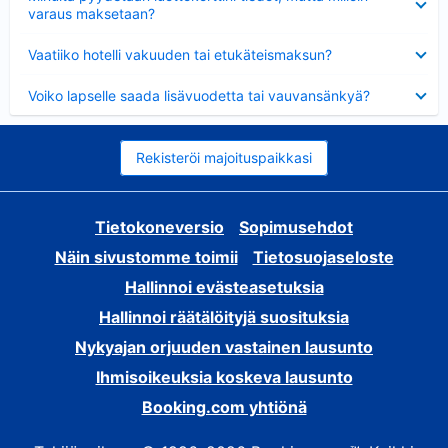
varaus maksetaan?
Lyhennetty
Vaatiiko hotelli vakuuden tai etukäteismaksun?
Lyhennetty
Voiko lapselle saada lisävuodetta tai vauvansänkyä?
Rekisteröi majoituspaikkasi
Tietokoneversio
Sopimusehdot
Näin sivustomme toimii
Tietosuojaseloste
Hallinnoi evästeasetuksia
Hallinnoi räätälöityjä suosituksia
Nykyajan orjuuden vastainen lausunto
Ihmisoikeuksia koskeva lausunto
Booking.com yhtiönä