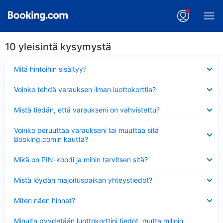
10 yleisintä kysymystä
Lyhennetty
Mitä hintoihin sisältyy?
Lyhennetty
Voinko tehdä varauksen ilman luottokorttia?
Lyhennetty
Mistä tiedän, että varaukseni on vahvistettu?
Lyhennetty
Voinko peruuttaa varaukseni tai muuttaa sitä
Booking.comin kautta?
Lyhennetty
Mikä on PIN-koodi ja mihin tarvitsen sitä?
Lyhennetty
Mistä löydän majoituspaikan yhteystiedot?
Lyhennetty
Miten näen hinnat?
Lyhennetty
Minulta pyydetään luottokorttini tiedot, mutta milloin