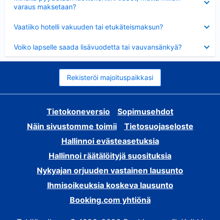
varaus maksetaan?
Lyhennetty
Vaatiiko hotelli vakuuden tai etukäteismaksun?
Lyhennetty
Voiko lapselle saada lisävuodetta tai vauvansänkyä?
Rekisteröi majoituspaikkasi
Tietokoneversio
Sopimusehdot
Näin sivustomme toimii
Tietosuojaseloste
Hallinnoi evästeasetuksia
Hallinnoi räätälöityjä suosituksia
Nykyajan orjuuden vastainen lausunto
Ihmisoikeuksia koskeva lausunto
Booking.com yhtiönä