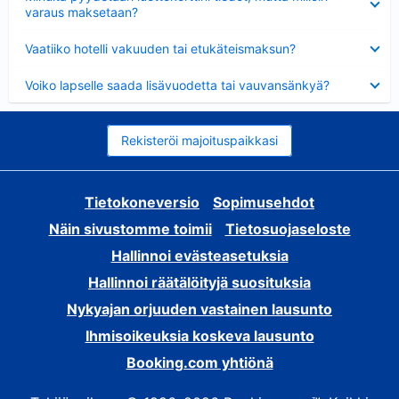
varaus maksetaan?
Lyhennetty
Vaatiiko hotelli vakuuden tai etukäteismaksun?
Lyhennetty
Voiko lapselle saada lisävuodetta tai vauvansänkyä?
Rekisteröi majoituspaikkasi
Tietokoneversio
Sopimusehdot
Näin sivustomme toimii
Tietosuojaseloste
Hallinnoi evästeasetuksia
Hallinnoi räätälöityjä suosituksia
Nykyajan orjuuden vastainen lausunto
Ihmisoikeuksia koskeva lausunto
Booking.com yhtiönä