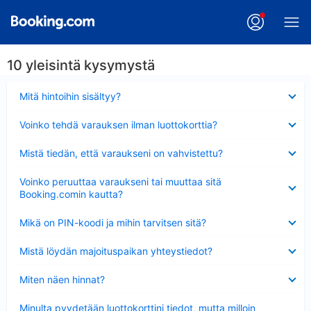
10 yleisintä kysymystä
Lyhennetty
Mitä hintoihin sisältyy?
Lyhennetty
Voinko tehdä varauksen ilman luottokorttia?
Lyhennetty
Mistä tiedän, että varaukseni on vahvistettu?
Lyhennetty
Voinko peruuttaa varaukseni tai muuttaa sitä
Booking.comin kautta?
Lyhennetty
Mikä on PIN-koodi ja mihin tarvitsen sitä?
Lyhennetty
Mistä löydän majoituspaikan yhteystiedot?
Lyhennetty
Miten näen hinnat?
Lyhennetty
Minulta pyydetään luottokorttini tiedot, mutta milloin