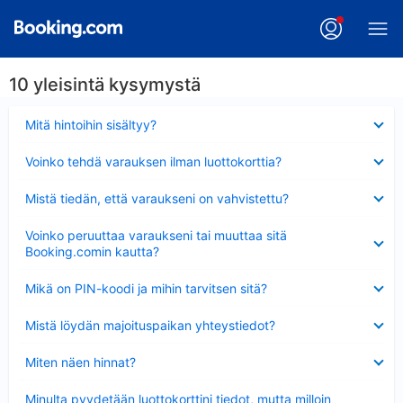
10 yleisintä kysymystä
Lyhennetty
Mitä hintoihin sisältyy?
Lyhennetty
Voinko tehdä varauksen ilman luottokorttia?
Lyhennetty
Mistä tiedän, että varaukseni on vahvistettu?
Lyhennetty
Voinko peruuttaa varaukseni tai muuttaa sitä
Booking.comin kautta?
Lyhennetty
Mikä on PIN-koodi ja mihin tarvitsen sitä?
Lyhennetty
Mistä löydän majoituspaikan yhteystiedot?
Lyhennetty
Miten näen hinnat?
Lyhennetty
Minulta pyydetään luottokorttini tiedot, mutta milloin