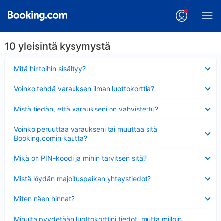
10 yleisintä kysymystä
Lyhennetty
Mitä hintoihin sisältyy?
Lyhennetty
Voinko tehdä varauksen ilman luottokorttia?
Lyhennetty
Mistä tiedän, että varaukseni on vahvistettu?
Lyhennetty
Voinko peruuttaa varaukseni tai muuttaa sitä
Booking.comin kautta?
Lyhennetty
Mikä on PIN-koodi ja mihin tarvitsen sitä?
Lyhennetty
Mistä löydän majoituspaikan yhteystiedot?
Lyhennetty
Miten näen hinnat?
Lyhennetty
Minulta pyydetään luottokorttini tiedot, mutta milloin