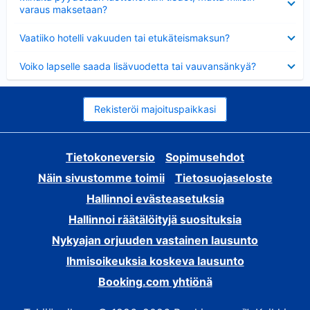
varaus maksetaan?
Lyhennetty
Vaatiiko hotelli vakuuden tai etukäteismaksun?
Lyhennetty
Voiko lapselle saada lisävuodetta tai vauvansänkyä?
Rekisteröi majoituspaikkasi
Tietokoneversio
Sopimusehdot
Näin sivustomme toimii
Tietosuojaseloste
Hallinnoi evästeasetuksia
Hallinnoi räätälöityjä suosituksia
Nykyajan orjuuden vastainen lausunto
Ihmisoikeuksia koskeva lausunto
Booking.com yhtiönä