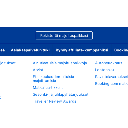
Rekisteröi majoituspaikkasi
ssä
Asiakaspalvelun tuki
Ryhdy affiliate-kumppaniksi
Bookin
joitukset
Ainutlaatuisia majoituspaikkoja
Autonvuokraus
Arviot
Lentohaku
Etsi kuukauden pituisia
Ravintolavaraukse
majoittumisia
Booking.com matkan
Matkailuartikkelit
Sesonki- ja juhlapyhätarjoukset
t
Traveller Review Awards