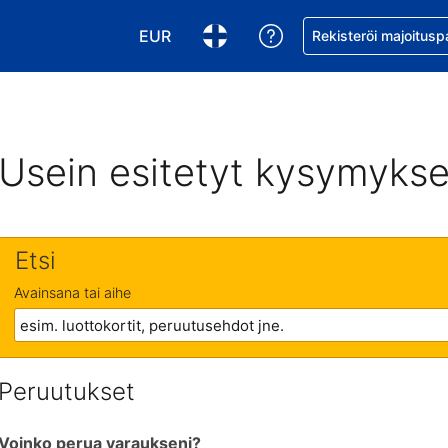
EUR
Pyydä apua varaukse
Rekisteröi majoitusp
Valitse valuutta. Tämänhetkinen valuutt
Valitse kieli. Tämänhetkinen kie
Usein esitetyt kysymykse
Etsi
Avainsana tai aihe
Peruutukset
Voinko perua varaukseni?