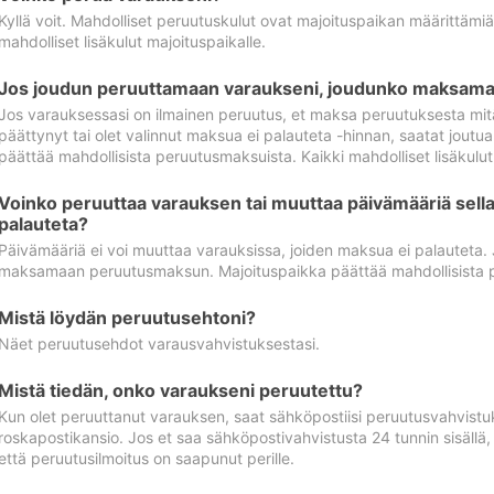
Kyllä voit. Mahdolliset peruutuskulut ovat majoituspaikan määrittämi
mahdolliset lisäkulut majoituspaikalle.
Jos joudun peruuttamaan varaukseni, joudunko maksamaa
Jos varauksessasi on ilmainen peruutus, et maksa peruutuksesta mit
päättynyt tai olet valinnut maksua ei palauteta -hinnan, saatat jo
päättää mahdollisista peruutusmaksuista. Kaikki mahdolliset lisäkulu
Voinko peruuttaa varauksen tai muuttaa päivämääriä sella
palauteta?
Päivämääriä ei voi muuttaa varauksissa, joiden maksua ei palauteta.
maksamaan peruutusmaksun. Majoituspaikka päättää mahdollisista 
Mistä löydän peruutusehtoni?
Näet peruutusehdot varausvahvistuksestasi.
Mistä tiedän, onko varaukseni peruutettu?
Kun olet peruuttanut varauksen, saat sähköpostiisi peruutusvahvistu
roskapostikansio. Jos et saa sähköpostivahvistusta 24 tunnin sisällä
että peruutusilmoitus on saapunut perille.