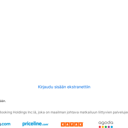
Kirjaudu sisään ekstranettiin
tään.
oking Holdings Inc:iä, joka on maailman johtava matkailuun liittyvien palvelujen 