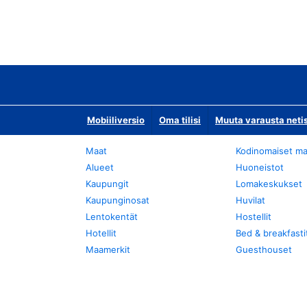
Mobiiliversio
Oma tilisi
Muuta varausta neti
Maat
Kodinomaiset ma
Alueet
Huoneistot
Kaupungit
Lomakeskukset
Kaupunginosat
Huvilat
Lentokentät
Hostellit
Hotellit
Bed & breakfasti
Maamerkit
Guesthouset