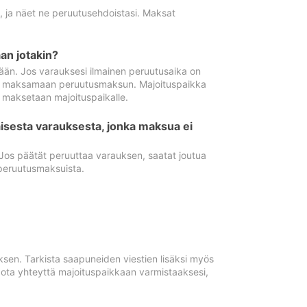
ä, ja näet ne peruutusehdoistasi. Maksat
n jotakin?
ään. Jos varauksesi ilmainen peruutusaika on
utua maksamaan peruutusmaksun. Majoituspaikka
t maksetaan majoituspaikalle.
isesta varauksesta, jonka maksua ei
 Jos päätät peruuttaa varauksen, saatat joutua
peruutusmaksuista.
ksen. Tarkista saapuneiden viestien lisäksi myös
, ota yhteyttä majoituspaikkaan varmistaaksesi,