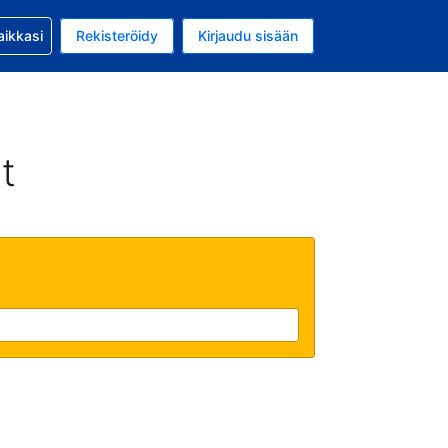
si kanssa
aikkasi
Rekisteröidy
Kirjaudu sisään
a on EUR
li on Suomi
t