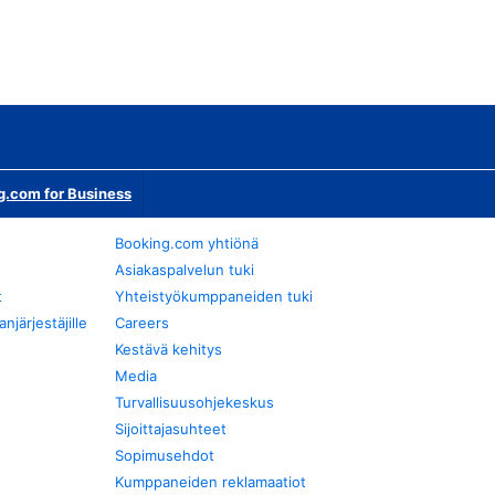
g.com for Business
Booking.com yhtiönä
Asiakaspalvelun tuki
t
Yhteistyökumppaneiden tuki
järjestäjille
Careers
Kestävä kehitys
Media
Turvallisuusohjekeskus
Sijoittajasuhteet
Sopimusehdot
Kumppaneiden reklamaatiot