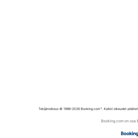
Tekijänoikeus © 1996–2026 Booking.com™. Kaikki oikeudet pidäte
Booking.com on osa Bo