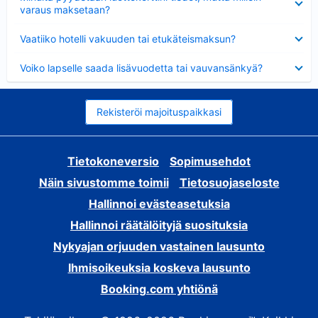
varaus maksetaan?
Lyhennetty
Vaatiiko hotelli vakuuden tai etukäteismaksun?
Lyhennetty
Voiko lapselle saada lisävuodetta tai vauvansänkyä?
Rekisteröi majoituspaikkasi
Tietokoneversio
Sopimusehdot
Näin sivustomme toimii
Tietosuojaseloste
Hallinnoi evästeasetuksia
Hallinnoi räätälöityjä suosituksia
Nykyajan orjuuden vastainen lausunto
Ihmisoikeuksia koskeva lausunto
Booking.com yhtiönä