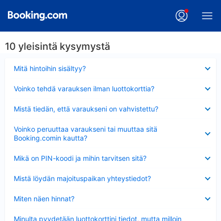
10 yleisintä kysymystä
Lyhennetty
Mitä hintoihin sisältyy?
Lyhennetty
Voinko tehdä varauksen ilman luottokorttia?
Lyhennetty
Mistä tiedän, että varaukseni on vahvistettu?
Lyhennetty
Voinko peruuttaa varaukseni tai muuttaa sitä
Booking.comin kautta?
Lyhennetty
Mikä on PIN-koodi ja mihin tarvitsen sitä?
Lyhennetty
Mistä löydän majoituspaikan yhteystiedot?
Lyhennetty
Miten näen hinnat?
Lyhennetty
Minulta pyydetään luottokorttini tiedot, mutta milloin