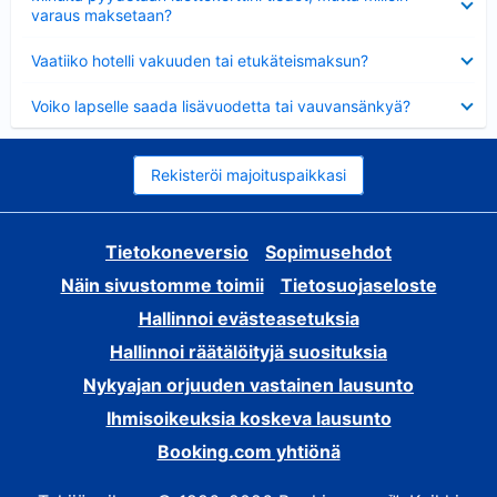
varaus maksetaan?
Lyhennetty
Vaatiiko hotelli vakuuden tai etukäteismaksun?
Lyhennetty
Voiko lapselle saada lisävuodetta tai vauvansänkyä?
Rekisteröi majoituspaikkasi
Tietokoneversio
Sopimusehdot
Näin sivustomme toimii
Tietosuojaseloste
Hallinnoi evästeasetuksia
Hallinnoi räätälöityjä suosituksia
Nykyajan orjuuden vastainen lausunto
Ihmisoikeuksia koskeva lausunto
Booking.com yhtiönä