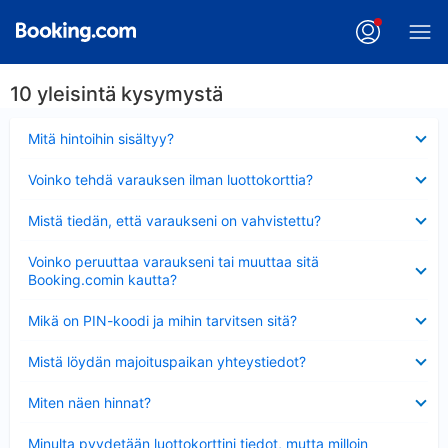
10 yleisintä kysymystä
Lyhennetty
Mitä hintoihin sisältyy?
Lyhennetty
Voinko tehdä varauksen ilman luottokorttia?
Lyhennetty
Mistä tiedän, että varaukseni on vahvistettu?
Lyhennetty
Voinko peruuttaa varaukseni tai muuttaa sitä
Booking.comin kautta?
Lyhennetty
Mikä on PIN-koodi ja mihin tarvitsen sitä?
Lyhennetty
Mistä löydän majoituspaikan yhteystiedot?
Lyhennetty
Miten näen hinnat?
Lyhennetty
Minulta pyydetään luottokorttini tiedot, mutta milloin