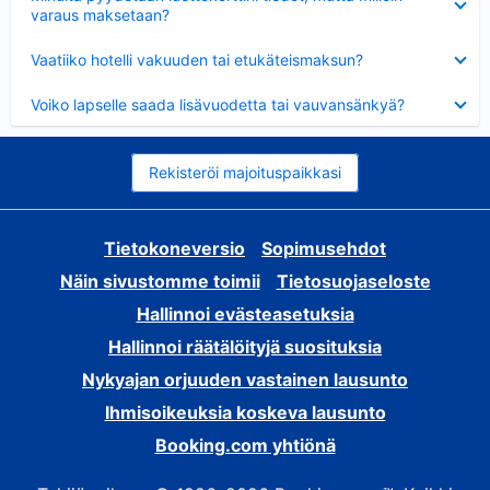
varaus maksetaan?
Lyhennetty
Vaatiiko hotelli vakuuden tai etukäteismaksun?
Lyhennetty
Voiko lapselle saada lisävuodetta tai vauvansänkyä?
Rekisteröi majoituspaikkasi
Tietokoneversio
Sopimusehdot
Näin sivustomme toimii
Tietosuojaseloste
Hallinnoi evästeasetuksia
Hallinnoi räätälöityjä suosituksia
Nykyajan orjuuden vastainen lausunto
Ihmisoikeuksia koskeva lausunto
Booking.com yhtiönä