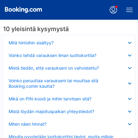
10 yleisintä kysymystä
Lyhennetty
Mitä hintoihin sisältyy?
Lyhennetty
Voinko tehdä varauksen ilman luottokorttia?
Lyhennetty
Mistä tiedän, että varaukseni on vahvistettu?
Lyhennetty
Voinko peruuttaa varaukseni tai muuttaa sitä
Booking.comin kautta?
Lyhennetty
Mikä on PIN-koodi ja mihin tarvitsen sitä?
Lyhennetty
Mistä löydän majoituspaikan yhteystiedot?
Lyhennetty
Miten näen hinnat?
Lyhennetty
Minulta pyydetään luottokorttini tiedot, mutta milloin